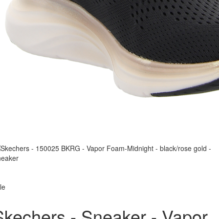
le
Skechers - Sneaker - Vapor