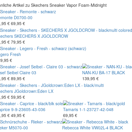
nliche Artikel zu Skechers Sneaker Vapor Foam-Midnight
emonte
D0700-00
,95 €
69,95 €
echers
SKECHERS X JGOLDCROW
,95 €
79,95 €
gero
Fresh
9,95 €
sef Seibel
Claire 03
NAN-KU
BA-17 BLACK
,95 €
89,95 €
139,95 €
echers
JGoldcrown:Eden LX
,95 €
59,95 €
price
9-9-23605-43-036
Tamaris
1-1-23727-42-048
,95 €
49,95 €
69,95 €
eker
M5070-00
Rebecca White
VW02L-4 BLACK