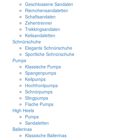
Geschlossene Sandalen
Riemchensandaletten
Schaftsandalen
Zehentrenner
Trekkingsandalen
Keilsandaletten
Schnürschuhe
Elegante Schnürschuhe
Sportliche Schnürschuhe
Pumps
Klassische Pumps
Spangenpumps
Keilpumps
Hochfrontpumps
Schnürpumps
Slingpumps
Flache Pumps
High Heels
Pumps
Sandaletten
Ballerinas
Klassische Ballerinas