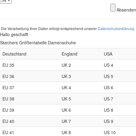
Absenden
Die Verarbeitung Ihrer Daten erfolgt entsprechend unserer
Datenschutzerklärung
Hallo geschafft
Skechers Größentabelle Damenschuhe
Deutschland
England
USA
EU 35
UK 2
US 4
EU 36
UK 3
US 5
EU 37
UK 4
US 6
EU 38
UK 5
US 7
EU 39
UK 6
US 8
EU 40
UK 7
US 9
EU 41
UK 8
US 10