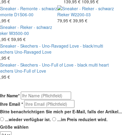
,95 €
139,95 €
109,95 €
emonte
D1S06-00
Rieker
W2200-03
,95 €
79,95 €
39,95 €
eker
W3500-00
,95 €
59,95 €
echers
Uno-Ravaged Love
,95 €
echers
Uno-Full of Love
,95 €
Ihr Name
*
Ihre Email
*
Bitte benachrichtigen Sie mich per E-Mail, falls der Artikel...
...wieder verfügbar ist.
...im Preis reduziert wird.
Größe wählen