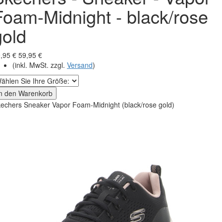
Foam-Midnight - black/rose
gold
,95 €
59,95 €
(inkl. MwSt. zzgl.
Versand
)
In den Warenkorb
echers Sneaker Vapor Foam-Midnight (black/rose gold)