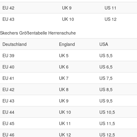
EU 42
UK 9
US 11
EU 43
UK 10
US 12
Skechers Größentabelle Herrenschuhe
Deutschland
England
USA
EU 39
UK 5
US 5,5
EU 40
UK 6
US 6,5
EU 41
UK 7
US 7,5
EU 42
UK 8
US 8,5
EU 43
UK 9
US 9,5
EU 44
UK 10
US 10,5
EU 45
UK 11
US 11,5
EU 46
UK 12
US 12,5