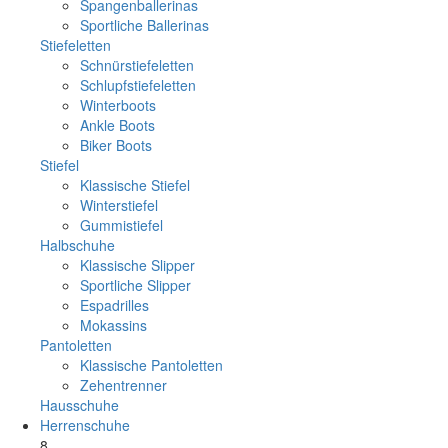
Spangenballerinas
Sportliche Ballerinas
Stiefeletten
Schnürstiefeletten
Schlupfstiefeletten
Winterboots
Ankle Boots
Biker Boots
Stiefel
Klassische Stiefel
Winterstiefel
Gummistiefel
Halbschuhe
Klassische Slipper
Sportliche Slipper
Espadrilles
Mokassins
Pantoletten
Klassische Pantoletten
Zehentrenner
Hausschuhe
Herrenschuhe
8