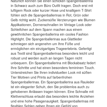
Natürlich können Sie einen schicken Spangenballerina
in Schwarz auch zum Büro Outfit tragen. Doch erst mit
luftigem Rock oder kurzer Hose und knalligem T-Shirt
fühlen sich die Spangenballerinas in Rot, Grün oder
Gelb richtig wohl. Zuckersüße Verzierungen wie Blumen
Applikationen, Dornenschnallen im Vintage Look oder
Schleifchen auf dem Spann machen aus einem
gewöhnlichen Spangenballerina ein cooles Fashion
Highlight. Die Spangenballerinas aus Glattleder
schmiegen sich angenehm um Ihre Füße und
ermöglichen ein einzigartiges Trageerlebnis. Gefertigt
aus Textil sind Spangenballerinas besonders leicht und
robust und werden auch an langen Tagen nicht
unbequem. Ein Spangenballerina mit Blockabsatz federt
Ihre Schritte und hat einen besonders femininen Touch.
Unterstreichen Sie Ihren individuellen Look mit süßen
Tier Motiven und Prints auf farbenfrohen
Spangenballerinas. Ein Spangenballerina aus Rauleder
ist ein eleganter Schuh, den Sie problemlos auch zu
gehobenen Anlässen tragen können. Eine Schnalle mit
Klettverschluss erlaubt das besonders leichte Anziehen
und eine hohe Passgenauigkeit. Spangenballerinas mit
flexiblen Sohlen geben Ihnen ein Gefühl von