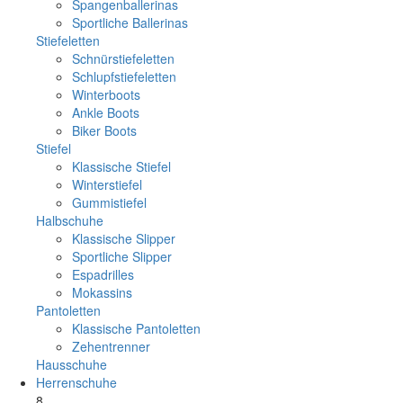
Spangenballerinas
Sportliche Ballerinas
Stiefeletten
Schnürstiefeletten
Schlupfstiefeletten
Winterboots
Ankle Boots
Biker Boots
Stiefel
Klassische Stiefel
Winterstiefel
Gummistiefel
Halbschuhe
Klassische Slipper
Sportliche Slipper
Espadrilles
Mokassins
Pantoletten
Klassische Pantoletten
Zehentrenner
Hausschuhe
Herrenschuhe
8