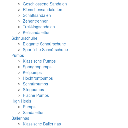
Geschlossene Sandalen
Riemchensandaletten
Schaftsandalen
Zehentrenner
Trekkingsandalen
Keilsandaletten
Schnürschuhe
Elegante Schnürschuhe
Sportliche Schnürschuhe
Pumps
Klassische Pumps
Spangenpumps
Keilpumps
Hochfrontpumps
Schnürpumps
Slingpumps
Flache Pumps
High Heels
Pumps
Sandaletten
Ballerinas
Klassische Ballerinas