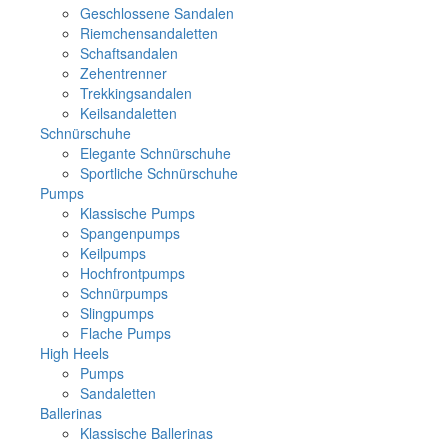
Geschlossene Sandalen
Riemchensandaletten
Schaftsandalen
Zehentrenner
Trekkingsandalen
Keilsandaletten
Schnürschuhe
Elegante Schnürschuhe
Sportliche Schnürschuhe
Pumps
Klassische Pumps
Spangenpumps
Keilpumps
Hochfrontpumps
Schnürpumps
Slingpumps
Flache Pumps
High Heels
Pumps
Sandaletten
Ballerinas
Klassische Ballerinas