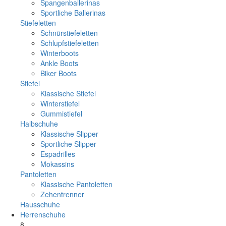
Spangenballerinas
Sportliche Ballerinas
Stiefeletten
Schnürstiefeletten
Schlupfstiefeletten
Winterboots
Ankle Boots
Biker Boots
Stiefel
Klassische Stiefel
Winterstiefel
Gummistiefel
Halbschuhe
Klassische Slipper
Sportliche Slipper
Espadrilles
Mokassins
Pantoletten
Klassische Pantoletten
Zehentrenner
Hausschuhe
Herrenschuhe
8