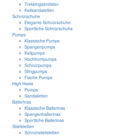
Trekkingsandalen
Keilsandaletten
Schnürschuhe
Elegante Schnürschuhe
Sportliche Schnürschuhe
Pumps
Klassische Pumps
Spangenpumps
Keilpumps
Hochfrontpumps
Schnürpumps
Slingpumps
Flache Pumps
High Heels
Pumps
Sandaletten
Ballerinas
Klassische Ballerinas
Spangenballerinas
Sportliche Ballerinas
Stiefeletten
Schnürstiefeletten