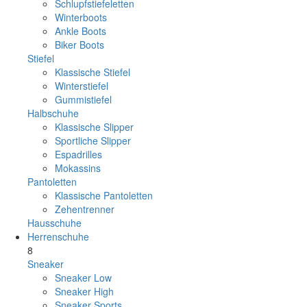
Schlupfstiefeletten
Winterboots
Ankle Boots
Biker Boots
Stiefel
Klassische Stiefel
Winterstiefel
Gummistiefel
Halbschuhe
Klassische Slipper
Sportliche Slipper
Espadrilles
Mokassins
Pantoletten
Klassische Pantoletten
Zehentrenner
Hausschuhe
Herrenschuhe
8
Sneaker
Sneaker Low
Sneaker High
Sneaker Sports