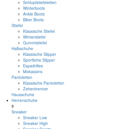
Schlupfstiefeletten
Winterboots
Ankle Boots
Biker Boots
Stiefel
Klassische Stiefel
Winterstiefel
Gummistiefel
Halbschuhe
Klassische Slipper
Sportliche Slipper
Espadrilles
Mokassins
Pantoletten
Klassische Pantoletten
Zehentrenner
Hausschuhe
Herrenschuhe
8
Sneaker
Sneaker Low
Sneaker High
Sneaker Sports