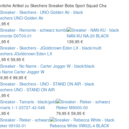
nliche Artikel zu Skechers Sneaker Bobs Sport Squad Cha
echers
UNO-Golden Air
,95 €
emonte
D0T03-01
NAN-KU
NA-20 BLACK
,95 €
139,95 €
echers
JGoldcrown:Eden LX
,95 €
59,95 €
o Name
Carter Jogger W
9,95 €
99,95 €
echers
UNO - STAND ON AIR
,95 €
maris
1-1-23727-42-048
Rieker
M9000-00
,95 €
79,95 €
59,95 €
eker
09100-01
Rebecca White
VW02L-4 BLACK