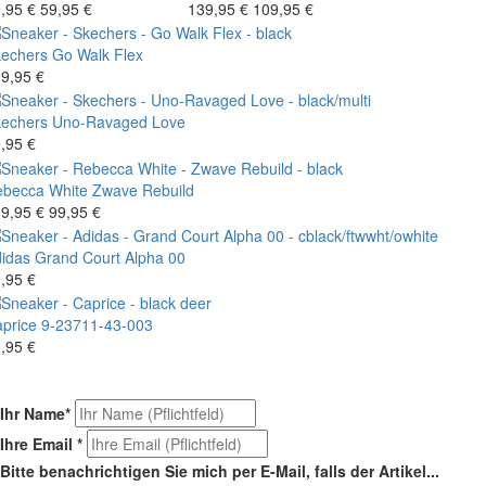
,95 €
59,95 €
139,95 €
109,95 €
echers
Go Walk Flex
9,95 €
echers
Uno-Ravaged Love
,95 €
becca White
Zwave Rebuild
9,95 €
99,95 €
idas
Grand Court Alpha 00
,95 €
price
9-23711-43-003
,95 €
Ihr Name
*
Ihre Email
*
Bitte benachrichtigen Sie mich per E-Mail, falls der Artikel...