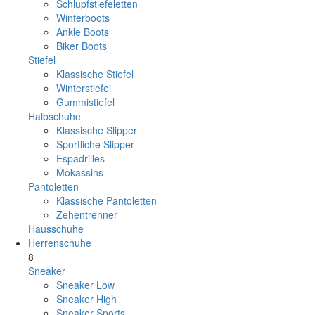
Schlupfstiefeletten
Winterboots
Ankle Boots
Biker Boots
Stiefel
Klassische Stiefel
Winterstiefel
Gummistiefel
Halbschuhe
Klassische Slipper
Sportliche Slipper
Espadrilles
Mokassins
Pantoletten
Klassische Pantoletten
Zehentrenner
Hausschuhe
Herrenschuhe
8
Sneaker
Sneaker Low
Sneaker High
Sneaker Sports