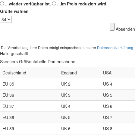
...wieder verfügbar ist.
...im Preis reduziert wird.
Größe wählen
Absenden
Die Verarbeitung Ihrer Daten erfolgt entsprechend unserer
Datenschutzerklärung
Hallo geschafft
Skechers Größentabelle Damenschuhe
Deutschland
England
USA
EU 35
UK 2
US 4
EU 36
UK 3
US 5
EU 37
UK 4
US 6
EU 38
UK 5
US 7
EU 39
UK 6
US 8