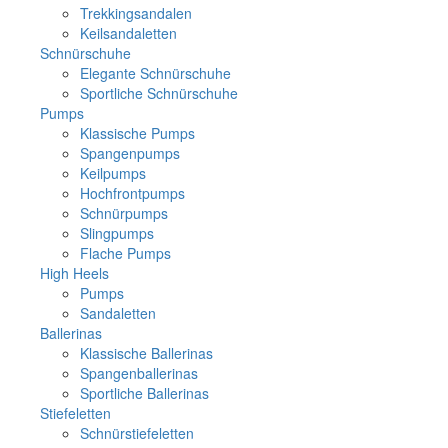
Trekkingsandalen
Keilsandaletten
Schnürschuhe
Elegante Schnürschuhe
Sportliche Schnürschuhe
Pumps
Klassische Pumps
Spangenpumps
Keilpumps
Hochfrontpumps
Schnürpumps
Slingpumps
Flache Pumps
High Heels
Pumps
Sandaletten
Ballerinas
Klassische Ballerinas
Spangenballerinas
Sportliche Ballerinas
Stiefeletten
Schnürstiefeletten