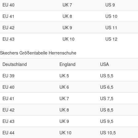
EU 40
UK 7
US 9
EU 41
UK 8
US 10
EU 42
UK 9
US 11
EU 43
UK 10
US 12
Skechers Größentabelle Herrenschuhe
Deutschland
England
USA
EU 39
UK 5
US 5,5
EU 40
UK 6
US 6,5
EU 41
UK 7
US 7,5
EU 42
UK 8
US 8,5
EU 43
UK 9
US 9,5
EU 44
UK 10
US 10,5