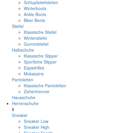
Schlupfstiefeletten
Winterboots
Ankle Boots
Biker Boots
Stiefel
Klassische Stiefel
Winterstiefel
Gummistiefel
Halbschuhe
Klassische Slipper
Sportliche Slipper
Espadrilles
Mokassins
Pantoletten
Klassische Pantoletten
Zehentrenner
Hausschuhe
Herrenschuhe
8
Sneaker
Sneaker Low
Sneaker High
Sneaker Sports