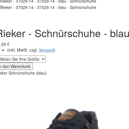
Rieker - Schnürschuhe - bla
,95 €
(inkl. MwSt. zzgl.
Versand
)
In den Warenkorb
eker Schnürschuhe (blau)