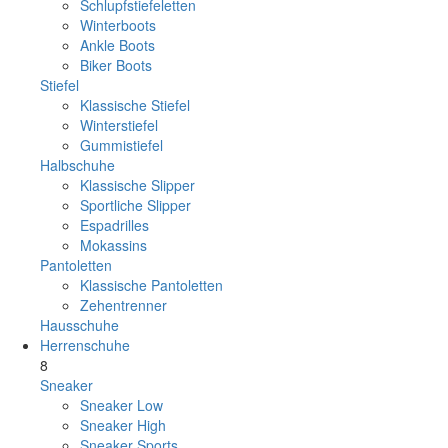
Schlupfstiefeletten
Winterboots
Ankle Boots
Biker Boots
Stiefel
Klassische Stiefel
Winterstiefel
Gummistiefel
Halbschuhe
Klassische Slipper
Sportliche Slipper
Espadrilles
Mokassins
Pantoletten
Klassische Pantoletten
Zehentrenner
Hausschuhe
Herrenschuhe
8
Sneaker
Sneaker Low
Sneaker High
Sneaker Sports