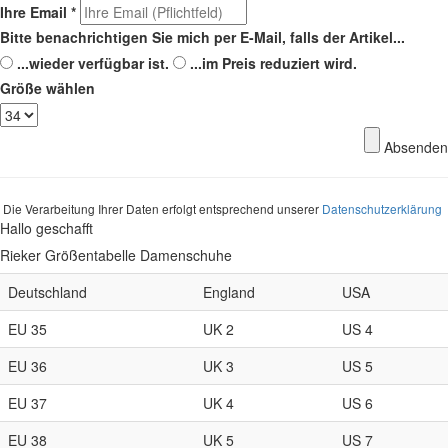
Ihre Email
*
Bitte benachrichtigen Sie mich per E-Mail, falls der Artikel...
...wieder verfügbar ist.
...im Preis reduziert wird.
Größe wählen
Absenden
Die Verarbeitung Ihrer Daten erfolgt entsprechend unserer
Datenschutzerklärung
Hallo geschafft
Rieker Größentabelle Damenschuhe
Deutschland
England
USA
EU 35
UK 2
US 4
EU 36
UK 3
US 5
EU 37
UK 4
US 6
EU 38
UK 5
US 7