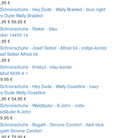
,95 €
ey Dude
Wally Braided
,95 €
59,95 €
eker
14450-14
,95 €
sef Seibel
Alfred 04
,95 €
isbut
5639-4-1
9,95 €
ey Dude
Wally Coastline
,95 €
54,95 €
ldläufer
K-John
9,95 €
gatti
Simone Comfort
,95 €
79,95 €