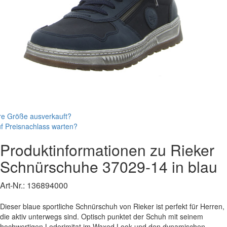
re Größe ausverkauft?
f Preisnachlass warten?
Produktinformationen zu
Rieker
Schnürschuhe
37029-14
in blau
Art-Nr.:
136894000
Dieser blaue sportliche Schnürschuh von Rieker ist perfekt für Herren,
die aktiv unterwegs sind. Optisch punktet der Schuh mit seinem
hochwertigen Lederimitat im Waxed Look und den dynamischen