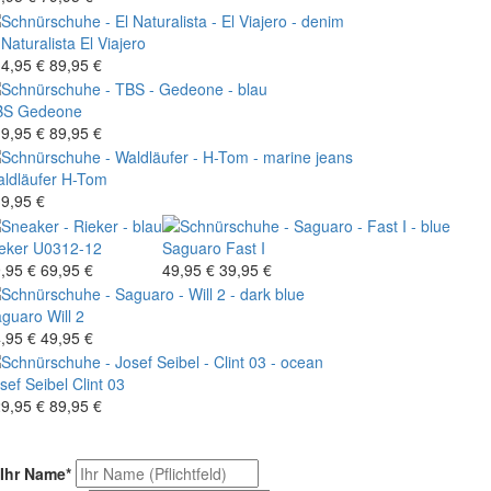
 Naturalista
El Viajero
4,95 €
89,95 €
BS
Gedeone
9,95 €
89,95 €
ldläufer
H-Tom
9,95 €
eker
U0312-12
Saguaro
Fast I
,95 €
69,95 €
49,95 €
39,95 €
aguaro
Will 2
,95 €
49,95 €
sef Seibel
Clint 03
9,95 €
89,95 €
Ihr Name
*