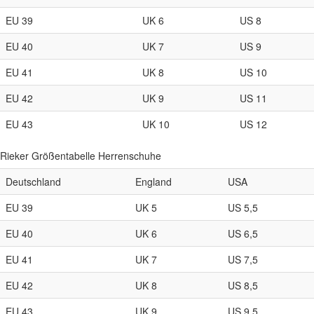
EU 39
UK 6
US 8
EU 40
UK 7
US 9
EU 41
UK 8
US 10
EU 42
UK 9
US 11
EU 43
UK 10
US 12
Rieker Größentabelle Herrenschuhe
Deutschland
England
USA
EU 39
UK 5
US 5,5
EU 40
UK 6
US 6,5
EU 41
UK 7
US 7,5
EU 42
UK 8
US 8,5
EU 43
UK 9
US 9,5