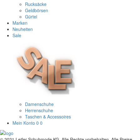
Rucksäcke
Geldbörsen
Gürtel
Marken
Neuheiten
Sale
Damenschuhe
Herrenschuhe
Taschen & Accessoires
Mein Konto
0
0
© 2021 Leifer Schuhmode KG. Alle Rechte vorbehalten. Alle Preise