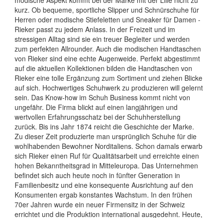
kurz. Ob bequeme, sportliche Slipper und Schnürschuhe für
Herren oder modische Stiefeletten und Sneaker für Damen -
Rieker passt zu jedem Anlass. In der Freizeit und im
stressigen Alltag sind sie ein treuer Begleiter und werden
zum perfekten Allrounder. Auch die modischen Handtaschen
von Rieker sind eine echte Augenweide. Perfekt abgestimmt
auf die aktuellen Kollektionen bilden die Handtaschen von
Rieker eine tolle Ergänzung zum Sortiment und ziehen Blicke
auf sich. Hochwertiges Schuhwerk zu produzieren will gelernt
sein. Das Know-how im Schuh Business kommt nicht von
ungefähr. Die Firma blickt auf einen langjährigen und
wertvollen Erfahrungsschatz bei der Schuhherstellung
zurück. Bis ins Jahr 1874 reicht die Geschichte der Marke.
Zu dieser Zeit produzierte man ursprünglich Schuhe für die
wohlhabenden Bewohner Norditaliens. Schon damals erwarb
sich Rieker einen Ruf für Qualitätsarbeit und erreichte einen
hohen Bekanntheitsgrad in Mitteleuropa. Das Unternehmen
befindet sich auch heute noch in fünfter Generation in
Familienbesitz und eine konsequente Ausrichtung auf den
Konsumenten ergab konstantes Wachstum. In den frühen
70er Jahren wurde ein neuer Firmensitz in der Schweiz
errichtet und die Produktion international ausgedehnt. Heute,