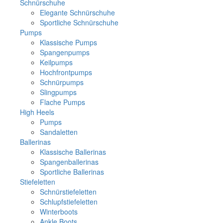
Schnürschuhe
Elegante Schnürschuhe
Sportliche Schnürschuhe
Pumps
Klassische Pumps
Spangenpumps
Keilpumps
Hochfrontpumps
Schnürpumps
Slingpumps
Flache Pumps
High Heels
Pumps
Sandaletten
Ballerinas
Klassische Ballerinas
Spangenballerinas
Sportliche Ballerinas
Stiefeletten
Schnürstiefeletten
Schlupfstiefeletten
Winterboots
Ankle Boots