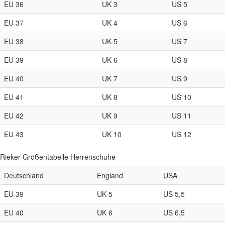
EU 36
UK 3
US 5
EU 37
UK 4
US 6
EU 38
UK 5
US 7
EU 39
UK 6
US 8
EU 40
UK 7
US 9
EU 41
UK 8
US 10
EU 42
UK 9
US 11
EU 43
UK 10
US 12
Rieker Größentabelle Herrenschuhe
Deutschland
England
USA
EU 39
UK 5
US 5,5
EU 40
UK 6
US 6,5