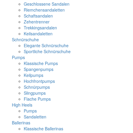
Geschlossene Sandalen
Riemchensandaletten
Schaftsandalen
Zehentrenner
Trekkingsandalen
Keilsandaletten
Schnürschuhe
Elegante Schnürschuhe
Sportliche Schnürschuhe
Pumps
Klassische Pumps
Spangenpumps
Keilpumps
Hochfrontpumps
Schnürpumps
Slingpumps
Flache Pumps
High Heels
Pumps
Sandaletten
Ballerinas
Klassische Ballerinas