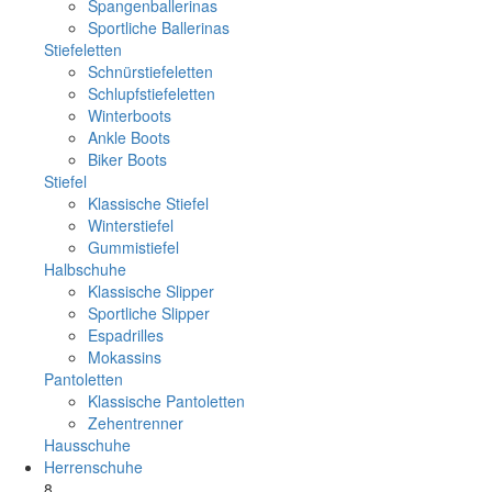
Spangenballerinas
Sportliche Ballerinas
Stiefeletten
Schnürstiefeletten
Schlupfstiefeletten
Winterboots
Ankle Boots
Biker Boots
Stiefel
Klassische Stiefel
Winterstiefel
Gummistiefel
Halbschuhe
Klassische Slipper
Sportliche Slipper
Espadrilles
Mokassins
Pantoletten
Klassische Pantoletten
Zehentrenner
Hausschuhe
Herrenschuhe
8