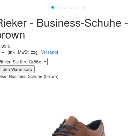
Rieker - Business-Schuhe -
brown
,95 €
(inkl. MwSt. zzgl.
Versand
)
In den Warenkorb
eker Business-Schuhe (brown)