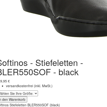
oftinos - Stiefeletten -
BLER550SOF - black
9,95 €
versandkostenfrei
(inkl. MwSt.)
In den Warenkorb
ftinos Stiefeletten BLER550SOF (black)