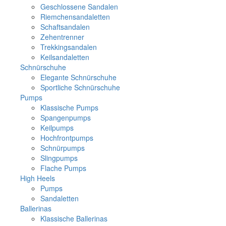
Geschlossene Sandalen
Riemchensandaletten
Schaftsandalen
Zehentrenner
Trekkingsandalen
Keilsandaletten
Schnürschuhe
Elegante Schnürschuhe
Sportliche Schnürschuhe
Pumps
Klassische Pumps
Spangenpumps
Keilpumps
Hochfrontpumps
Schnürpumps
Slingpumps
Flache Pumps
High Heels
Pumps
Sandaletten
Ballerinas
Klassische Ballerinas