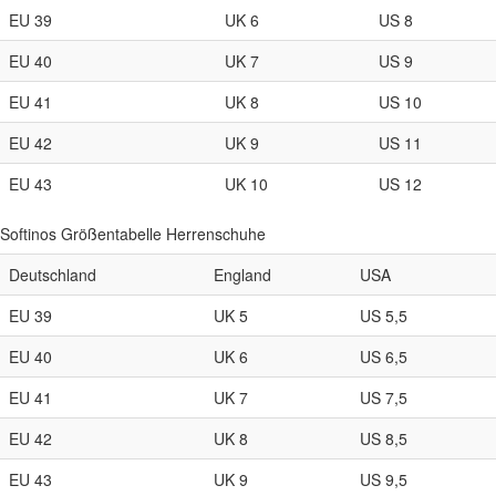
EU 39
UK 6
US 8
EU 40
UK 7
US 9
EU 41
UK 8
US 10
EU 42
UK 9
US 11
EU 43
UK 10
US 12
Softinos Größentabelle Herrenschuhe
Deutschland
England
USA
EU 39
UK 5
US 5,5
EU 40
UK 6
US 6,5
EU 41
UK 7
US 7,5
EU 42
UK 8
US 8,5
EU 43
UK 9
US 9,5