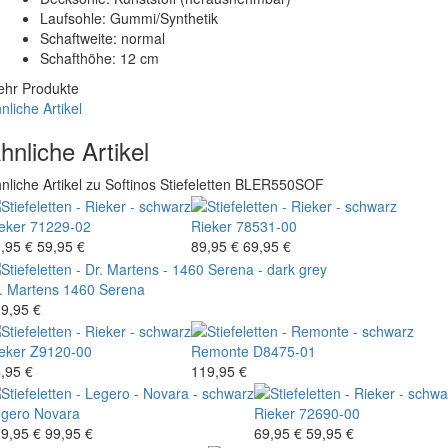
Laufsohle: Gummi/Synthetik
Schaftweite: normal
Schafthöhe: 12 cm
hr Produkte
nliche Artikel
hnliche Artikel
nliche Artikel zu Softinos Stiefeletten BLER550SOF
eker
71229-02
Rieker
78531-00
,95 €
59,95 €
89,95 €
69,95 €
. Martens
1460 Serena
9,95 €
eker
Z9120-00
Remonte
D8475-01
,95 €
119,95 €
gero
Novara
Rieker
72690-00
9,95 €
99,95 €
69,95 €
59,95 €