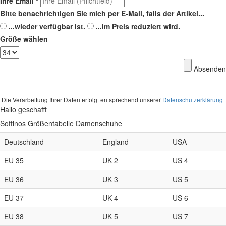
Ihre Email
*
Bitte benachrichtigen Sie mich per E-Mail, falls der Artikel...
...wieder verfügbar ist.
...im Preis reduziert wird.
Größe wählen
Absenden
Die Verarbeitung Ihrer Daten erfolgt entsprechend unserer
Datenschutzerklärung
Hallo geschafft
Softinos Größentabelle Damenschuhe
Deutschland
England
USA
EU 35
UK 2
US 4
EU 36
UK 3
US 5
EU 37
UK 4
US 6
EU 38
UK 5
US 7