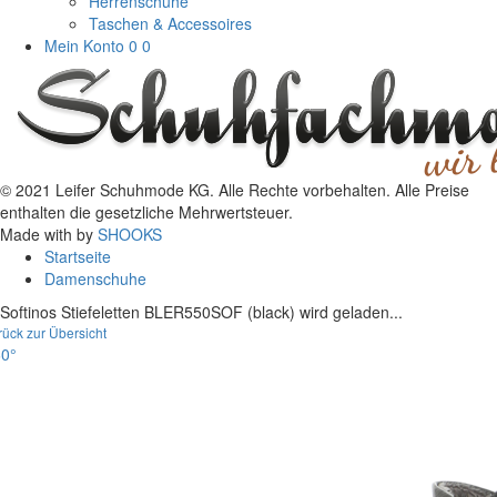
Herrenschuhe
Taschen & Accessoires
Mein Konto
0
0
© 2021 Leifer Schuhmode KG. Alle Rechte vorbehalten. Alle Preise
enthalten die gesetzliche Mehrwertsteuer.
Made with
by
SHOOKS
Startseite
Damenschuhe
Softinos Stiefeletten BLER550SOF (black) wird geladen...
rück zur Übersicht
0°