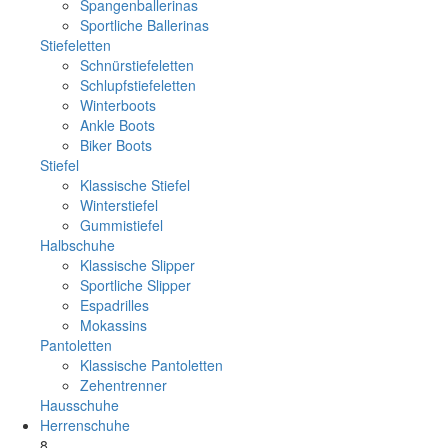
Spangenballerinas
Sportliche Ballerinas
Stiefeletten
Schnürstiefeletten
Schlupfstiefeletten
Winterboots
Ankle Boots
Biker Boots
Stiefel
Klassische Stiefel
Winterstiefel
Gummistiefel
Halbschuhe
Klassische Slipper
Sportliche Slipper
Espadrilles
Mokassins
Pantoletten
Klassische Pantoletten
Zehentrenner
Hausschuhe
Herrenschuhe
8