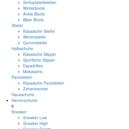
Schlupfstiefeletten
Winterboots
Ankle Boots
Biker Boots
Stiefel
Klassische Stiefel
Winterstiefel
Gummistiefel
Halbschuhe
Klassische Slipper
Sportliche Slipper
Espadrilles
Mokassins
Pantoletten
Klassische Pantoletten
Zehentrenner
Hausschuhe
Herrenschuhe
8
Sneaker
Sneaker Low
Sneaker High
Sneaker Sports