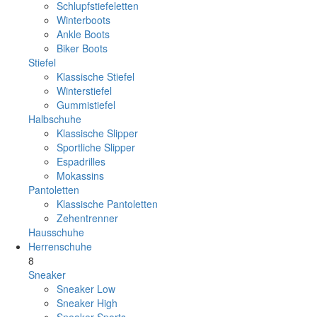
Schlupfstiefeletten
Winterboots
Ankle Boots
Biker Boots
Stiefel
Klassische Stiefel
Winterstiefel
Gummistiefel
Halbschuhe
Klassische Slipper
Sportliche Slipper
Espadrilles
Mokassins
Pantoletten
Klassische Pantoletten
Zehentrenner
Hausschuhe
Herrenschuhe
8
Sneaker
Sneaker Low
Sneaker High
Sneaker Sports