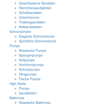
Geschlossene Sandalen
Riemchensandaletten
Schaftsandalen
Zehentrenner
Trekkingsandalen
Keilsandaletten
Schnürschuhe
Elegante Schnürschuhe
Sportliche Schnürschuhe
Pumps
Klassische Pumps
Spangenpumps
Keilpumps
Hochfrontpumps
Schnürpumps
Slingpumps
Flache Pumps
High Heels
Pumps
Sandaletten
Ballerinas
Klassische Ballerinas