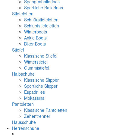
Spangenballerinas
Sportliche Ballerinas
Stiefeletten
Schnürstiefeletten
Schlupfstiefeletten
Winterboots
Ankle Boots
Biker Boots
Stiefel
Klassische Stiefel
Winterstiefel
Gummistiefel
Halbschuhe
Klassische Slipper
Sportliche Slipper
Espadrilles
Mokassins
Pantoletten
Klassische Pantoletten
Zehentrenner
Hausschuhe
Herrenschuhe
8