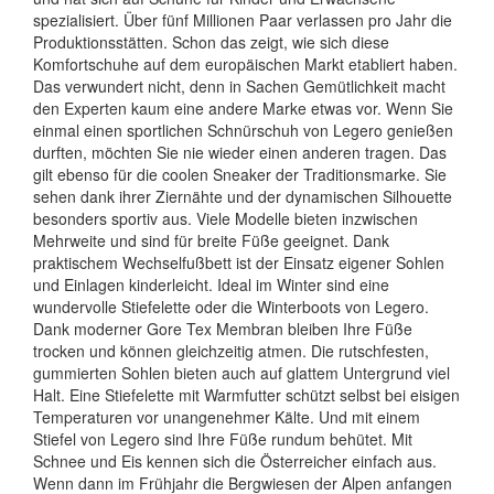
spezialisiert. Über fünf Millionen Paar verlassen pro Jahr die
Produktionsstätten. Schon das zeigt, wie sich diese
Komfortschuhe auf dem europäischen Markt etabliert haben.
Das verwundert nicht, denn in Sachen Gemütlichkeit macht
den Experten kaum eine andere Marke etwas vor. Wenn Sie
einmal einen sportlichen Schnürschuh von Legero genießen
durften, möchten Sie nie wieder einen anderen tragen. Das
gilt ebenso für die coolen Sneaker der Traditionsmarke. Sie
sehen dank ihrer Ziernähte und der dynamischen Silhouette
besonders sportiv aus. Viele Modelle bieten inzwischen
Mehrweite und sind für breite Füße geeignet. Dank
praktischem Wechselfußbett ist der Einsatz eigener Sohlen
und Einlagen kinderleicht. Ideal im Winter sind eine
wundervolle Stiefelette oder die Winterboots von Legero.
Dank moderner Gore Tex Membran bleiben Ihre Füße
trocken und können gleichzeitig atmen. Die rutschfesten,
gummierten Sohlen bieten auch auf glattem Untergrund viel
Halt. Eine Stiefelette mit Warmfutter schützt selbst bei eisigen
Temperaturen vor unangenehmer Kälte. Und mit einem
Stiefel von Legero sind Ihre Füße rundum behütet. Mit
Schnee und Eis kennen sich die Österreicher einfach aus.
Wenn dann im Frühjahr die Bergwiesen der Alpen anfangen