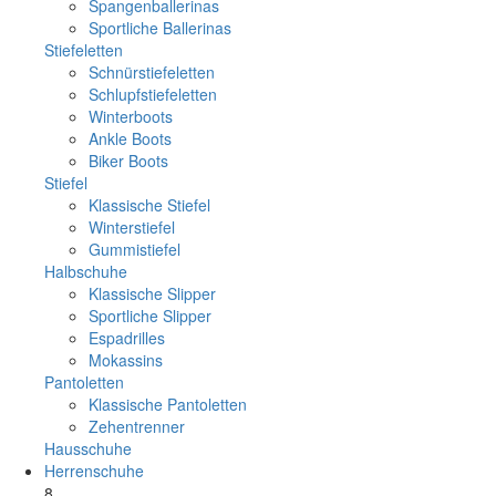
Spangenballerinas
Sportliche Ballerinas
Stiefeletten
Schnürstiefeletten
Schlupfstiefeletten
Winterboots
Ankle Boots
Biker Boots
Stiefel
Klassische Stiefel
Winterstiefel
Gummistiefel
Halbschuhe
Klassische Slipper
Sportliche Slipper
Espadrilles
Mokassins
Pantoletten
Klassische Pantoletten
Zehentrenner
Hausschuhe
Herrenschuhe
8