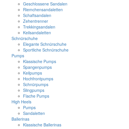
Geschlossene Sandalen
Riemchensandaletten
Schaftsandalen
Zehentrenner
Trekkingsandalen
Keilsandaletten
Schnürschuhe
Elegante Schnürschuhe
Sportliche Schnürschuhe
Pumps
Klassische Pumps
Spangenpumps
Keilpumps
Hochfrontpumps
Schnürpumps
Slingpumps
Flache Pumps
High Heels
Pumps
Sandaletten
Ballerinas
Klassische Ballerinas