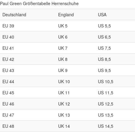
Paul Green Größentabelle Herrenschuhe
Deutschland
England
USA
EU 39
UK 5
US 5,5
EU 40
UK 6
US 6,5
EU 41
UK 7
US 7,5
EU 42
UK 8
US 8,5
EU 43
UK 9
US 9,5
EU 44
UK 10
US 10,5
EU 45
UK 11
US 11,5
EU 46
UK 12
US 12,5
EU 47
UK 13
US 13,5
EU 48
UK 14
US 14,5