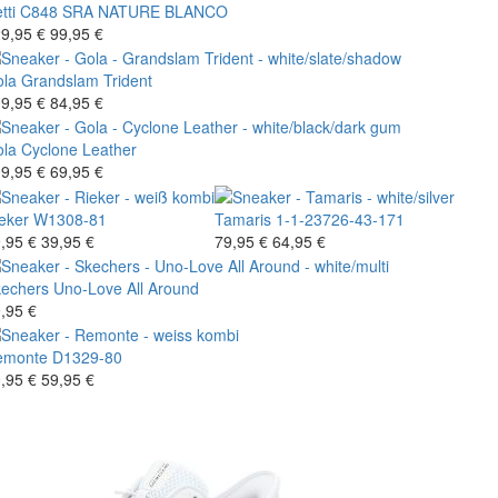
tti
C848 SRA NATURE BLANCO
9,95 €
99,95 €
la
Grandslam Trident
9,95 €
84,95 €
la
Cyclone Leather
9,95 €
69,95 €
eker
W1308-81
Tamaris
1-1-23726-43-171
,95 €
39,95 €
79,95 €
64,95 €
echers
Uno-Love All Around
,95 €
emonte
D1329-80
,95 €
59,95 €