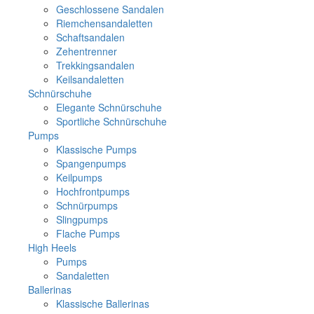
Geschlossene Sandalen
Riemchensandaletten
Schaftsandalen
Zehentrenner
Trekkingsandalen
Keilsandaletten
Schnürschuhe
Elegante Schnürschuhe
Sportliche Schnürschuhe
Pumps
Klassische Pumps
Spangenpumps
Keilpumps
Hochfrontpumps
Schnürpumps
Slingpumps
Flache Pumps
High Heels
Pumps
Sandaletten
Ballerinas
Klassische Ballerinas