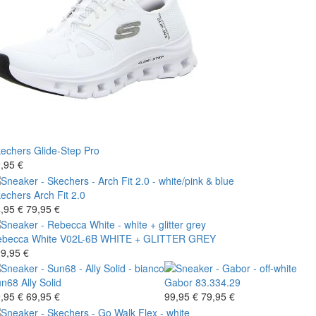
echers
Glide-Step Pro
,95 €
echers
Arch Fit 2.0
,95 €
79,95 €
becca White
V02L-6B WHITE + GLITTER GREY
9,95 €
un68
Ally Solid
Gabor
83.334.29
,95 €
69,95 €
99,95 €
79,95 €