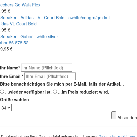
echers
Go Walk Flex
,95 €
idas
VL Court Bold
,95 €
abor
86.878.52
9,95 €
Ihr Name
*
Ihre Email
*
Bitte benachrichtigen Sie mich per E-Mail, falls der Artikel...
...wieder verfügbar ist.
...im Preis reduziert wird.
Größe wählen
Absenden
Die Verarbeitung Ihrer Daten erfolgt entsprechend unserer
Datenschutzerklärung