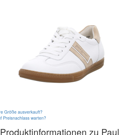
re Größe ausverkauft?
f Preisnachlass warten?
Produktinformationen zu
Paul