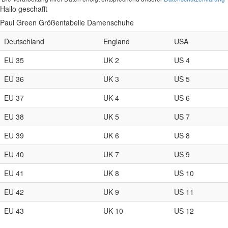
Hallo geschafft
Paul Green Größentabelle Damenschuhe
Deutschland
England
USA
EU 35
UK 2
US 4
EU 36
UK 3
US 5
EU 37
UK 4
US 6
EU 38
UK 5
US 7
EU 39
UK 6
US 8
EU 40
UK 7
US 9
EU 41
UK 8
US 10
EU 42
UK 9
US 11
EU 43
UK 10
US 12