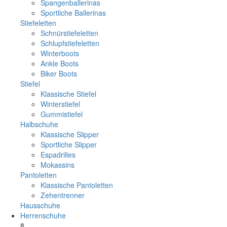
Spangenballerinas
Sportliche Ballerinas
Stiefeletten
Schnürstiefeletten
Schlupfstiefeletten
Winterboots
Ankle Boots
Biker Boots
Stiefel
Klassische Stiefel
Winterstiefel
Gummistiefel
Halbschuhe
Klassische Slipper
Sportliche Slipper
Espadrilles
Mokassins
Pantoletten
Klassische Pantoletten
Zehentrenner
Hausschuhe
Herrenschuhe
8