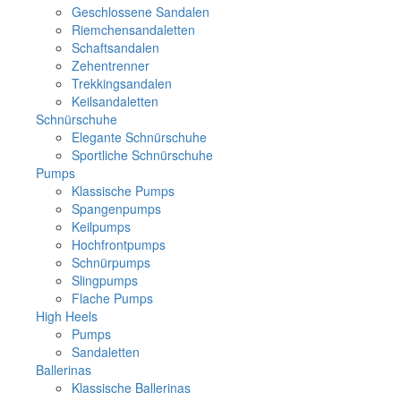
Geschlossene Sandalen
Riemchensandaletten
Schaftsandalen
Zehentrenner
Trekkingsandalen
Keilsandaletten
Schnürschuhe
Elegante Schnürschuhe
Sportliche Schnürschuhe
Pumps
Klassische Pumps
Spangenpumps
Keilpumps
Hochfrontpumps
Schnürpumps
Slingpumps
Flache Pumps
High Heels
Pumps
Sandaletten
Ballerinas
Klassische Ballerinas