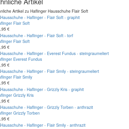
hnliche Artikel
nliche Artikel zu Haflinger Hausschuhe Flair Soft
flinger
Flair Soft
,95 €
flinger
Flair Soft
,95 €
flinger
Everest Fundus
,95 €
flinger
Flair Smily
,95 €
flinger
Grizzly Kris
,95 €
flinger
Grizzly Torben
,95 €