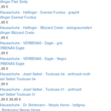
flinger
Flair Smily
,95 €
flinger
Everest Fundus
,95 €
flinger
Blizzard Credo
,95 €
ERBENAS
Eagle
,95 €
ERBENAS
Eagle
,95 €
sef Seibel
Toulouse 04
,95 €
sef Seibel
Toulouse 01
,95 €
39,95 €
. Brinkmann
Nerpio Home