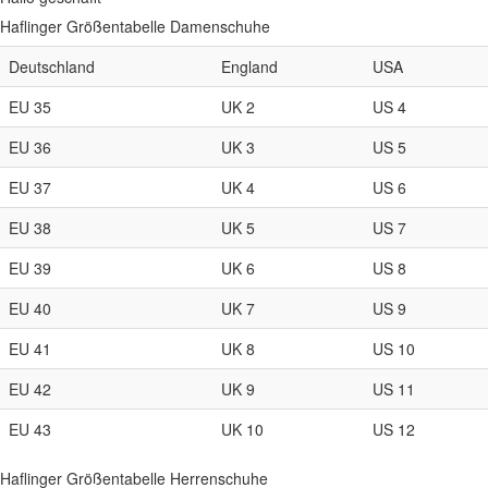
Haflinger Größentabelle Damenschuhe
Deutschland
England
USA
EU 35
UK 2
US 4
EU 36
UK 3
US 5
EU 37
UK 4
US 6
EU 38
UK 5
US 7
EU 39
UK 6
US 8
EU 40
UK 7
US 9
EU 41
UK 8
US 10
EU 42
UK 9
US 11
EU 43
UK 10
US 12
Haflinger Größentabelle Herrenschuhe