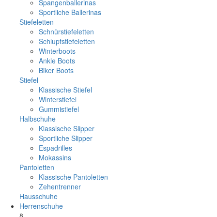
Spangenballerinas
Sportliche Ballerinas
Stiefeletten
Schnürstiefeletten
Schlupfstiefeletten
Winterboots
Ankle Boots
Biker Boots
Stiefel
Klassische Stiefel
Winterstiefel
Gummistiefel
Halbschuhe
Klassische Slipper
Sportliche Slipper
Espadrilles
Mokassins
Pantoletten
Klassische Pantoletten
Zehentrenner
Hausschuhe
Herrenschuhe
8