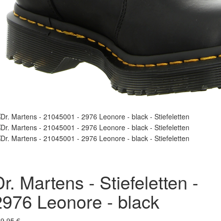
r. Martens - Stiefeletten -
2976 Leonore - black
9,95 €