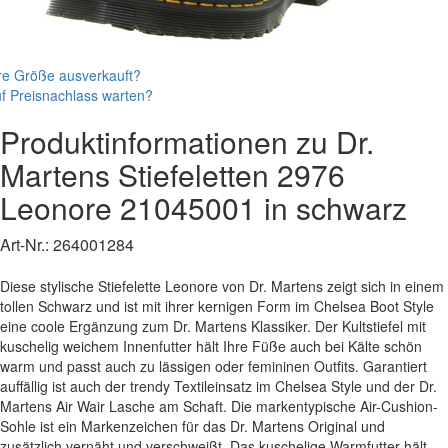
re Größe ausverkauft?
f Preisnachlass warten?
Produktinformationen zu
Dr.
Martens
Stiefeletten
2976
Leonore
21045001
in schwarz
Art-Nr.:
264001284
Diese stylische Stiefelette Leonore von Dr. Martens zeigt sich in einem
tollen Schwarz und ist mit ihrer kernigen Form im Chelsea Boot Style
eine coole Ergänzung zum Dr. Martens Klassiker. Der Kultstiefel mit
kuschelig weichem Innenfutter hält Ihre Füße auch bei Kälte schön
warm und passt auch zu lässigen oder femininen Outfits. Garantiert
auffällig ist auch der trendy Textileinsatz im Chelsea Style und der Dr.
Martens Air Wair Lasche am Schaft. Die markentypische Air-Cushion-
Sohle ist ein Markenzeichen für das Dr. Martens Original und
zusätzlich vernäht und verschweißt. Das kuschelige Warmfutter hält