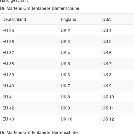
Hallo geschafft
Dr. Martens Größentabelle Damenschuhe
Deutschland
England
USA
EU 35
UK 2
US 4
EU 36
UK 3
US 5
EU 37
UK 4
US 6
EU 38
UK 5
US 7
EU 39
UK 6
US 8
EU 40
UK 7
US 9
EU 41
UK 8
US 10
EU 42
UK 9
US 11
EU 43
UK 10
US 12
Dr. Martens Größentabelle Herrenschuhe