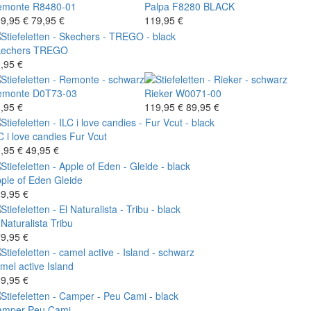
emonte
R8480-01
Palpa
F8280 BLACK
9,95 €
79,95 €
119,95 €
echers
TREGO
,95 €
emonte
D0T73-03
Rieker
W0071-00
,95 €
119,95 €
89,95 €
C i love candies
Fur Vcut
,95 €
49,95 €
ple of Eden
Gleide
9,95 €
 Naturalista
Tribu
9,95 €
mel active
Island
9,95 €
amper
Peu Cami