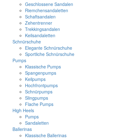
Geschlossene Sandalen
Riemchensandaletten
Schaftsandalen
Zehentrenner
Trekkingsandalen
Keilsandaletten
Schnürschuhe
Elegante Schnürschuhe
Sportliche Schnürschuhe
Pumps
Klassische Pumps
Spangenpumps
Keilpumps
Hochfrontpumps
Schnürpumps
Slingpumps
Flache Pumps
High Heels
Pumps
Sandaletten
Ballerinas
Klassische Ballerinas