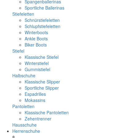
Spangenballerinas
Sportliche Ballerinas
Stiefeletten
Schnürstiefeletten
Schlupfstiefeletten
Winterboots
Ankle Boots
Biker Boots
Stiefel
Klassische Stiefel
Winterstiefel
Gummistiefel
Halbschuhe
Klassische Slipper
Sportliche Slipper
Espadrilles
Mokassins
Pantoletten
Klassische Pantoletten
Zehentrenner
Hausschuhe
Herrenschuhe
8