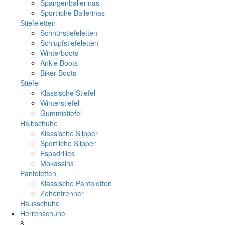
Spangenballerinas
Sportliche Ballerinas
Stiefeletten
Schnürstiefeletten
Schlupfstiefeletten
Winterboots
Ankle Boots
Biker Boots
Stiefel
Klassische Stiefel
Winterstiefel
Gummistiefel
Halbschuhe
Klassische Slipper
Sportliche Slipper
Espadrilles
Mokassins
Pantoletten
Klassische Pantoletten
Zehentrenner
Hausschuhe
Herrenschuhe
8