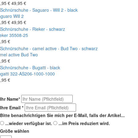
,95 €
49,95 €
aguaro
Will 2
,95 €
49,95 €
eker
35508-25
,95 €
mel active
Bud Two
,95 €
gatti
322-AS206-1000-1000
,95 €
Ihr Name
*
Ihre Email
*
Bitte benachrichtigen Sie mich per E-Mail, falls der Artikel...
...wieder verfügbar ist.
...im Preis reduziert wird.
Größe wählen