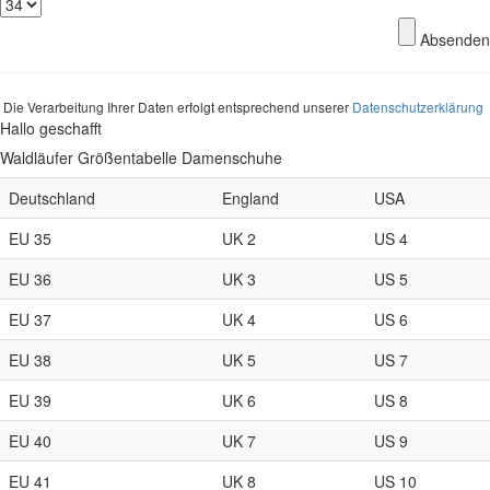
Absenden
Die Verarbeitung Ihrer Daten erfolgt entsprechend unserer
Datenschutzerklärung
Hallo geschafft
Waldläufer Größentabelle Damenschuhe
Deutschland
England
USA
EU 35
UK 2
US 4
EU 36
UK 3
US 5
EU 37
UK 4
US 6
EU 38
UK 5
US 7
EU 39
UK 6
US 8
EU 40
UK 7
US 9
EU 41
UK 8
US 10