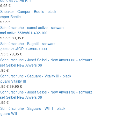
oundies
Active Knit
9,95 €
amper
Beetle
9,95 €
mel active
55AVA01-402-100
9,95 €
89,95 €
gatti
321-AOP01-3500-1000
,95 €
79,95 €
sef Seibel
New Anvers 06
,95 €
aguaro
Vitality III
,95 €
39,95 €
sef Seibel
New Anvers 36
,95 €
aguaro
Will 1