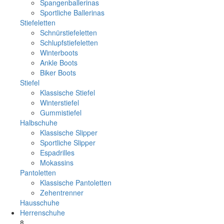
Spangenballerinas
Sportliche Ballerinas
Stiefeletten
Schnürstiefeletten
Schlupfstiefeletten
Winterboots
Ankle Boots
Biker Boots
Stiefel
Klassische Stiefel
Winterstiefel
Gummistiefel
Halbschuhe
Klassische Slipper
Sportliche Slipper
Espadrilles
Mokassins
Pantoletten
Klassische Pantoletten
Zehentrenner
Hausschuhe
Herrenschuhe
8