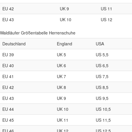
EU 42
UK 9
US 11
EU 43
UK 10
US 12
Waldläufer Größentabelle Herrenschuhe
Deutschland
England
USA
EU 39
UK 5
US 5,5
EU 40
UK 6
US 6,5
EU 41
UK 7
US 7,5
EU 42
UK 8
US 8,5
EU 43
UK 9
US 9,5
EU 44
UK 10
US 10,5
EU 45
UK 11
US 11,5
EU 46
UK 12
US 12,5