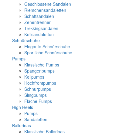
Geschlossene Sandalen
Riemchensandaletten
Schaftsandalen
Zehentrenner
Trekkingsandalen
Keilsandaletten
Schnürschuhe
Elegante Schnürschuhe
Sportliche Schnürschuhe
Pumps
Klassische Pumps
Spangenpumps
Keilpumps
Hochfrontpumps
Schnürpumps
Slingpumps
Flache Pumps
High Heels
Pumps
Sandaletten
Ballerinas
Klassische Ballerinas