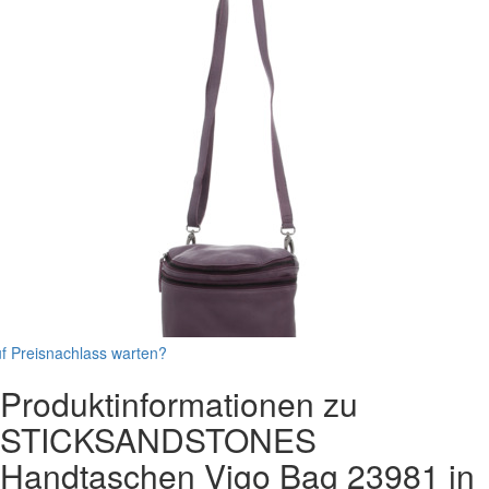
f Preisnachlass warten?
Produktinformationen zu
STICKSANDSTONES
Handtaschen
Vigo Bag
23981
in