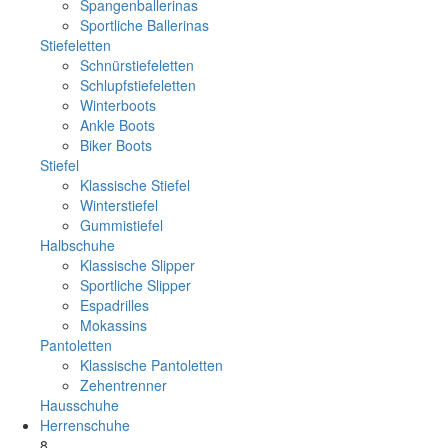
Spangenballerinas
Sportliche Ballerinas
Stiefeletten
Schnürstiefeletten
Schlupfstiefeletten
Winterboots
Ankle Boots
Biker Boots
Stiefel
Klassische Stiefel
Winterstiefel
Gummistiefel
Halbschuhe
Klassische Slipper
Sportliche Slipper
Espadrilles
Mokassins
Pantoletten
Klassische Pantoletten
Zehentrenner
Hausschuhe
Herrenschuhe
8