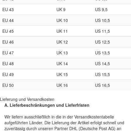
EU 43
UK 9
US 9,5
EU 44
UK 10
US 10,5
EU 45
UK 11
US 11,5
EU 46
UK 12
US 12,5
EU 47
UK 13
US 13,5
EU 48
UK 14
US 14,5
EU 49
UK 15
US 15,5
EU 50
UK 16
US 16,5
Lieferung und Versandkosten
A. Lieferbeschränkungen und Lieferfristen
Wir liefern ausschließlich in die in der Versandkostentabelle
aufgeführten Länder. Die Lieferung der Artikel erfolgt schnell und
zuverlässig durch unseren Partner DHL (Deutsche Post AG) an