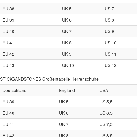
EU 38
UK 5
US 7
EU 39
UK 6
US 8
EU 40
UK 7
US 9
EU 41
UK 8
US 10
EU 42
UK 9
US 11
EU 43
UK 10
US 12
STICKSANDSTONES Größentabelle Herrenschuhe
Deutschland
England
USA
EU 39
UK 5
US 5,5
EU 40
UK 6
US 6,5
EU 41
UK 7
US 7,5
EU 42
UK 8
US 8,5