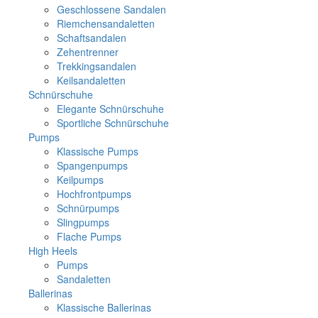
Geschlossene Sandalen
Riemchensandaletten
Schaftsandalen
Zehentrenner
Trekkingsandalen
Keilsandaletten
Schnürschuhe
Elegante Schnürschuhe
Sportliche Schnürschuhe
Pumps
Klassische Pumps
Spangenpumps
Keilpumps
Hochfrontpumps
Schnürpumps
Slingpumps
Flache Pumps
High Heels
Pumps
Sandaletten
Ballerinas
Klassische Ballerinas