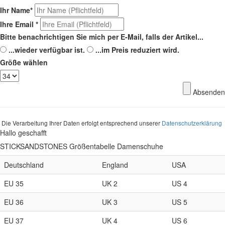
Ihr Name
*
Ihre Email
*
Bitte benachrichtigen Sie mich per E-Mail, falls der Artikel...
...wieder verfügbar ist.
...im Preis reduziert wird.
Größe wählen
Absenden
Die Verarbeitung Ihrer Daten erfolgt entsprechend unserer
Datenschutzerklärung
Hallo geschafft
STICKSANDSTONES Größentabelle Damenschuhe
Deutschland
England
USA
EU 35
UK 2
US 4
EU 36
UK 3
US 5
EU 37
UK 4
US 6