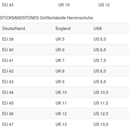
EU 43
UK 10
US 12
STICKSANDSTONES Größentabelle Herrenschuhe
Deutschland
England
USA
EU 39
UK 5
US 5,5
EU 40
UK 6
US 6,5
EU 41
UK 7
US 7,5
EU 42
UK 8
US 8,5
EU 43
UK 9
US 9,5
EU 44
UK 10
US 10,5
EU 45
UK 11
US 11,5
EU 46
UK 12
US 12,5
EU 47
UK 13
US 13,5