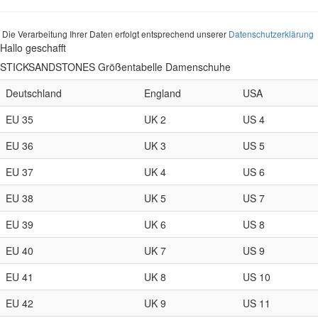
Die Verarbeitung Ihrer Daten erfolgt entsprechend unserer
Datenschutzerklärung
Hallo geschafft
STICKSANDSTONES Größentabelle Damenschuhe
Deutschland
England
USA
EU 35
UK 2
US 4
EU 36
UK 3
US 5
EU 37
UK 4
US 6
EU 38
UK 5
US 7
EU 39
UK 6
US 8
EU 40
UK 7
US 9
EU 41
UK 8
US 10
EU 42
UK 9
US 11