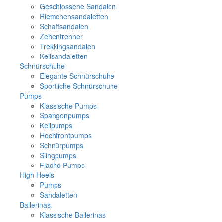
Geschlossene Sandalen
Riemchensandaletten
Schaftsandalen
Zehentrenner
Trekkingsandalen
Keilsandaletten
Schnürschuhe
Elegante Schnürschuhe
Sportliche Schnürschuhe
Pumps
Klassische Pumps
Spangenpumps
Keilpumps
Hochfrontpumps
Schnürpumps
Slingpumps
Flache Pumps
High Heels
Pumps
Sandaletten
Ballerinas
Klassische Ballerinas