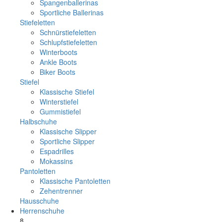
Spangenballerinas
Sportliche Ballerinas
Stiefeletten
Schnürstiefeletten
Schlupfstiefeletten
Winterboots
Ankle Boots
Biker Boots
Stiefel
Klassische Stiefel
Winterstiefel
Gummistiefel
Halbschuhe
Klassische Slipper
Sportliche Slipper
Espadrilles
Mokassins
Pantoletten
Klassische Pantoletten
Zehentrenner
Hausschuhe
Herrenschuhe
8