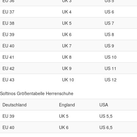
EU 36
UK 3
US 5
EU 37
UK 4
US 6
EU 38
UK 5
US 7
EU 39
UK 6
US 8
EU 40
UK 7
US 9
EU 41
UK 8
US 10
EU 42
UK 9
US 11
EU 43
UK 10
US 12
Softinos Größentabelle Herrenschuhe
Deutschland
England
USA
EU 39
UK 5
US 5,5
EU 40
UK 6
US 6,5