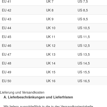
EU 41
UK 7
US 7,5
EU 42
UK 8
US 8,5
EU 43
UK 9
US 9,5
EU 44
UK 10
US 10,5
EU 45
UK 11
US 11,5
EU 46
UK 12
US 12,5
EU 47
UK 13
US 13,5
EU 48
UK 14
US 14,5
EU 49
UK 15
US 15,5
EU 50
UK 16
US 16,5
Lieferung und Versandkosten
A. Lieferbeschränkungen und Lieferfristen
Wir liefern ausschließlich in die in der Versandkostentabelle