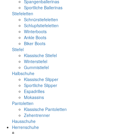
Spangenballerinas
Sportliche Ballerinas
Stiefeletten
Schnürstiefeletten
Schlupfstiefeletten
Winterboots
Ankle Boots
Biker Boots
Stiefel
Klassische Stiefel
Winterstiefel
Gummistiefel
Halbschuhe
Klassische Slipper
Sportliche Slipper
Espadrilles
Mokassins
Pantoletten
Klassische Pantoletten
Zehentrenner
Hausschuhe
Herrenschuhe
8