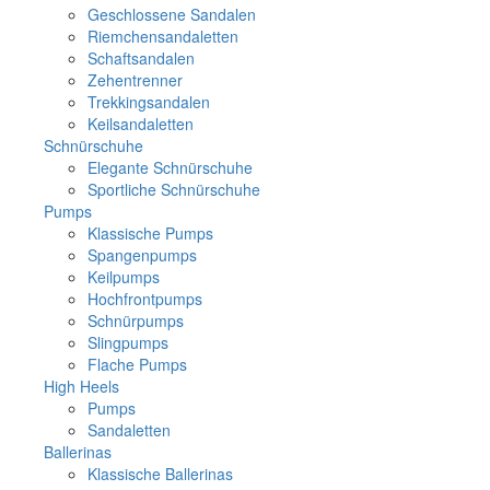
Geschlossene Sandalen
Riemchensandaletten
Schaftsandalen
Zehentrenner
Trekkingsandalen
Keilsandaletten
Schnürschuhe
Elegante Schnürschuhe
Sportliche Schnürschuhe
Pumps
Klassische Pumps
Spangenpumps
Keilpumps
Hochfrontpumps
Schnürpumps
Slingpumps
Flache Pumps
High Heels
Pumps
Sandaletten
Ballerinas
Klassische Ballerinas