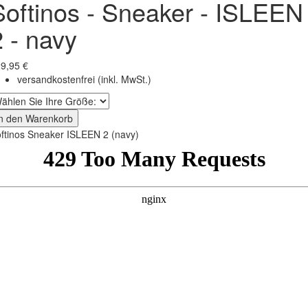
Softinos - Sneaker - ISLEEN
2 - navy
9,95 €
versandkostenfrei
(inkl. MwSt.)
In den Warenkorb
ftinos Sneaker ISLEEN 2 (navy)