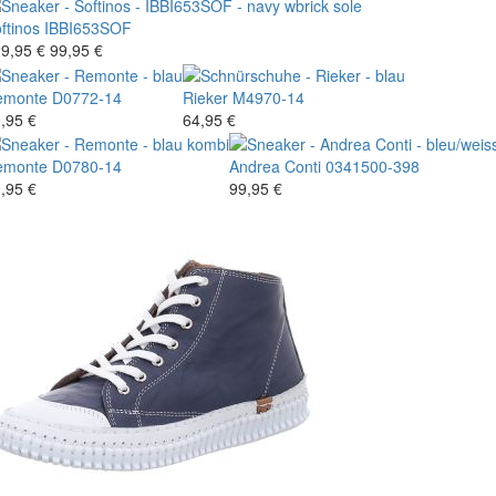
ftinos
IBBI653SOF
9,95 €
99,95 €
emonte
D0772-14
Rieker
M4970-14
,95 €
64,95 €
emonte
D0780-14
Andrea Conti
0341500-398
,95 €
99,95 €