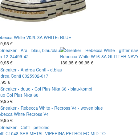
becca White
V02L-3A WHITE+BLUE
9,95 €
a
12-24499-42
Rebecca White
W16-8A GLITTER NAV
9,95 €
139,95 €
99,95 €
drea Conti
0025902-017
,95 €
uuo
Col Plus Nika 68
9,95 €
becca White
Recross V4
9,95 €
tti
C1048 SRA METAL VIPERINA PETROLEO MID TO