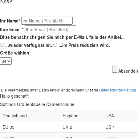
9,95 €
Ihr Name
*
Ihre Email
*
Bitte benachrichtigen Sie mich per E-Mail, falls der Artikel...
...wieder verfügbar ist.
...im Preis reduziert wird.
Größe wählen
Absenden
Die Verarbeitung Ihrer Daten erfolgt entsprechend unserer
Datenschutzerklärung
Hallo geschafft
Softinos Größentabelle Damenschuhe
Deutschland
England
USA
EU 35
UK 2
US 4