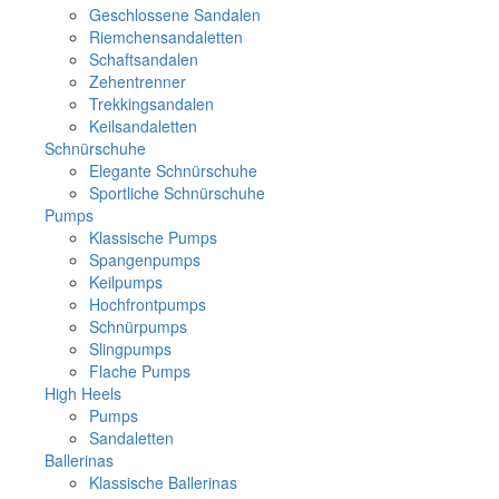
Geschlossene Sandalen
Riemchensandaletten
Schaftsandalen
Zehentrenner
Trekkingsandalen
Keilsandaletten
Schnürschuhe
Elegante Schnürschuhe
Sportliche Schnürschuhe
Pumps
Klassische Pumps
Spangenpumps
Keilpumps
Hochfrontpumps
Schnürpumps
Slingpumps
Flache Pumps
High Heels
Pumps
Sandaletten
Ballerinas
Klassische Ballerinas