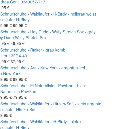
drea Conti
0349657-717
,95 €
ldläufer
H-Birdy
9,95 €
99,95 €
ey Dude
Wally Stretch Sox
,95 €
49,95 €
eker
L32G4-40
,95 €
37,95 €
a
New York
9,95 €
99,95 €
 Naturalista
Pawikan
9,95 €
79,95 €
ldläufer
Hiroko-Soft
9,95 €
ldläufer
H-Birdy