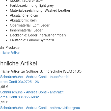
Modell: ISLA154SOF
Farbbezeichnung: light grey
Materialbezeichnung: Washed Leather
Absatzhöhe: 0 cm
Absatzform: Kein
Obermaterial: Echt Leder
Innenmaterial: Leder
Decksohle: Leder (herausnehmbar)
Laufsohle: Gummi/Synthetik
hr Produkte
nliche Artikel
hnliche Artikel
nliche Artikel zu Softinos Schnürschuhe ISLA154SOF
drea Conti
0342725-126
,95 €
drea Conti
0340559-032
,95 €