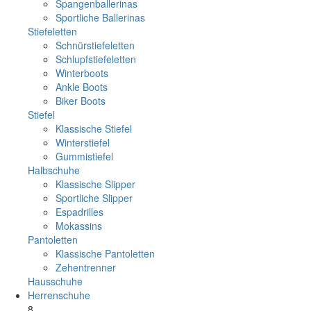
Spangenballerinas
Sportliche Ballerinas
Stiefeletten
Schnürstiefeletten
Schlupfstiefeletten
Winterboots
Ankle Boots
Biker Boots
Stiefel
Klassische Stiefel
Winterstiefel
Gummistiefel
Halbschuhe
Klassische Slipper
Sportliche Slipper
Espadrilles
Mokassins
Pantoletten
Klassische Pantoletten
Zehentrenner
Hausschuhe
Herrenschuhe
8