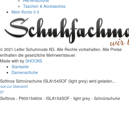
Herrenschuhe
Taschen & Accessoires
Mein Konto
0
0
© 2021 Leifer Schuhmode KG. Alle Rechte vorbehalten. Alle Preise
enthalten die gesetzliche Mehrwertsteuer.
Made with
by
SHOOKS
Startseite
Damenschuhe
Softinos Schnürschuhe ISLA154SOF (light grey) wird geladen...
rück zur Übersicht
0°