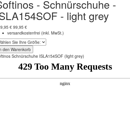
Softinos - Schnürschuhe -
ISLA154SOF - light grey
9,95 €
99,95 €
versandkostenfrei
(inkl. MwSt.)
In den Warenkorb
ftinos Schnürschuhe ISLA154SOF (light grey)