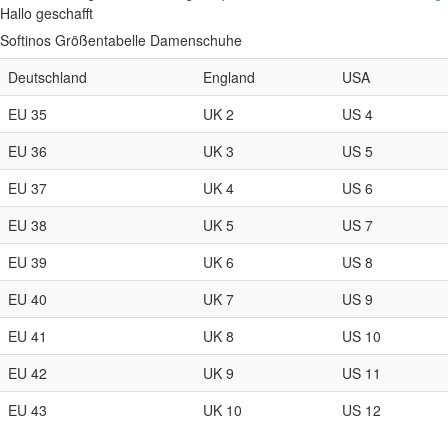
Hallo geschafft
Softinos Größentabelle Damenschuhe
Deutschland
England
USA
EU 35
UK 2
US 4
EU 36
UK 3
US 5
EU 37
UK 4
US 6
EU 38
UK 5
US 7
EU 39
UK 6
US 8
EU 40
UK 7
US 9
EU 41
UK 8
US 10
EU 42
UK 9
US 11
EU 43
UK 10
US 12