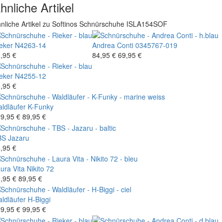
hnliche Artikel
nliche Artikel zu Softinos Schnürschuhe ISLA154SOF
eker
N4263-14
Andrea Conti
0345767-019
,95 €
84,95 €
69,95 €
eker
N4255-12
,95 €
ldläufer
K-Funky
9,95 €
89,95 €
BS
Jazaru
,95 €
ura Vita
Nikito 72
,95 €
89,95 €
ldläufer
H-Biggi
9,95 €
99,95 €