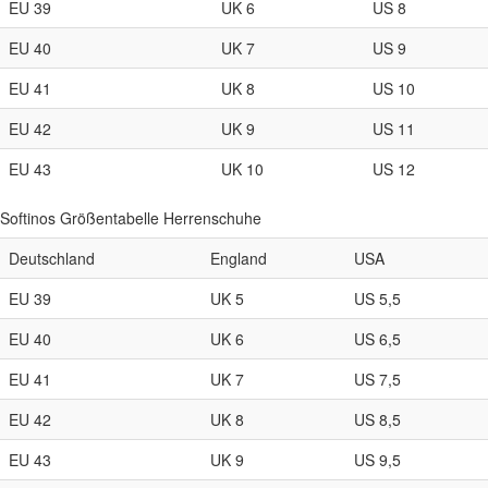
EU 39
UK 6
US 8
EU 40
UK 7
US 9
EU 41
UK 8
US 10
EU 42
UK 9
US 11
EU 43
UK 10
US 12
Softinos Größentabelle Herrenschuhe
Deutschland
England
USA
EU 39
UK 5
US 5,5
EU 40
UK 6
US 6,5
EU 41
UK 7
US 7,5
EU 42
UK 8
US 8,5
EU 43
UK 9
US 9,5