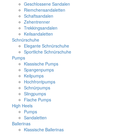
Geschlossene Sandalen
Riemchensandaletten
Schaftsandalen
Zehentrenner
Trekkingsandalen
Keilsandaletten
Schnürschuhe
Elegante Schnürschuhe
Sportliche Schnürschuhe
Pumps
Klassische Pumps
Spangenpumps
Keilpumps
Hochfrontpumps
Schnürpumps
Slingpumps
Flache Pumps
High Heels
Pumps
Sandaletten
Ballerinas
Klassische Ballerinas