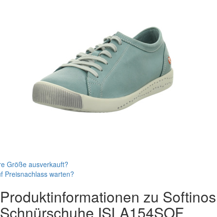
re Größe ausverkauft?
f Preisnachlass warten?
Produktinformationen zu
Softinos
Schnürschuhe
ISLA154SOF