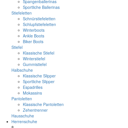
Spangenballerinas
Sportliche Ballerinas
Stiefeletten
Schnürstiefeletten
Schlupfstiefeletten
Winterboots
Ankle Boots
Biker Boots
Stiefel
Klassische Stiefel
Winterstiefel
Gummistiefel
Halbschuhe
Klassische Slipper
Sportliche Slipper
Espadrilles
Mokassins
Pantoletten
Klassische Pantoletten
Zehentrenner
Hausschuhe
Herrenschuhe
8