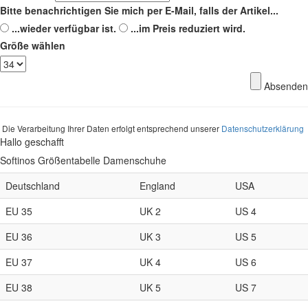
Bitte benachrichtigen Sie mich per E-Mail, falls der Artikel...
...wieder verfügbar ist.
...im Preis reduziert wird.
Größe wählen
Absenden
Die Verarbeitung Ihrer Daten erfolgt entsprechend unserer
Datenschutzerklärung
Hallo geschafft
Softinos Größentabelle Damenschuhe
Deutschland
England
USA
EU 35
UK 2
US 4
EU 36
UK 3
US 5
EU 37
UK 4
US 6
EU 38
UK 5
US 7