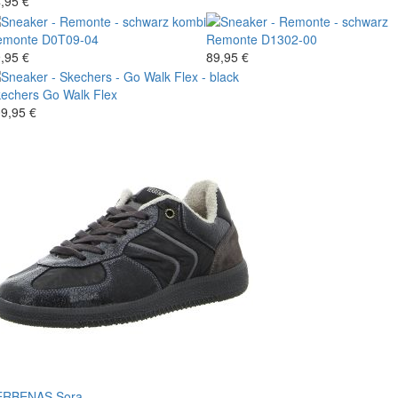
,95 €
emonte
D0T09-04
Remonte
D1302-00
,95 €
89,95 €
echers
Go Walk Flex
9,95 €
ERBENAS
Sora