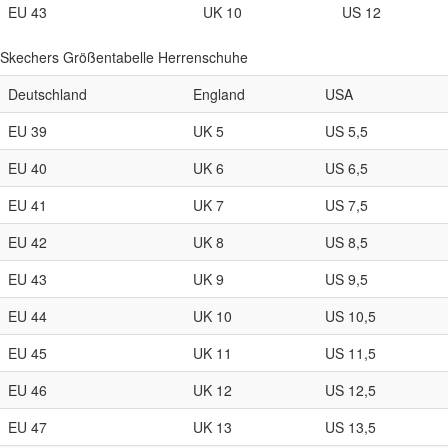
EU 43
UK 10
US 12
Skechers Größentabelle Herrenschuhe
Deutschland
England
USA
EU 39
UK 5
US 5,5
EU 40
UK 6
US 6,5
EU 41
UK 7
US 7,5
EU 42
UK 8
US 8,5
EU 43
UK 9
US 9,5
EU 44
UK 10
US 10,5
EU 45
UK 11
US 11,5
EU 46
UK 12
US 12,5
EU 47
UK 13
US 13,5