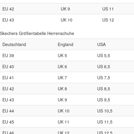
EU 42
UK 9
US 11
EU 43
UK 10
US 12
Skechers Größentabelle Herrenschuhe
Deutschland
England
USA
EU 39
UK 5
US 5,5
EU 40
UK 6
US 6,5
EU 41
UK 7
US 7,5
EU 42
UK 8
US 8,5
EU 43
UK 9
US 9,5
EU 44
UK 10
US 10,5
EU 45
UK 11
US 11,5
EU 46
UK 12
US 12,5