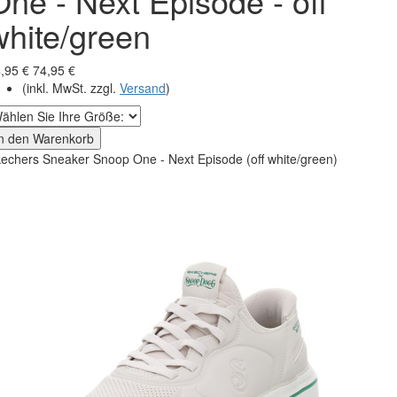
One - Next Episode - off
white/green
,95 €
74,95 €
(inkl. MwSt. zzgl.
Versand
)
In den Warenkorb
echers Sneaker Snoop One - Next Episode (off white/green)