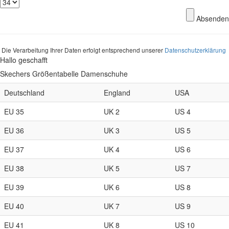
Absenden
Die Verarbeitung Ihrer Daten erfolgt entsprechend unserer
Datenschutzerklärung
Hallo geschafft
Skechers Größentabelle Damenschuhe
Deutschland
England
USA
EU 35
UK 2
US 4
EU 36
UK 3
US 5
EU 37
UK 4
US 6
EU 38
UK 5
US 7
EU 39
UK 6
US 8
EU 40
UK 7
US 9
EU 41
UK 8
US 10