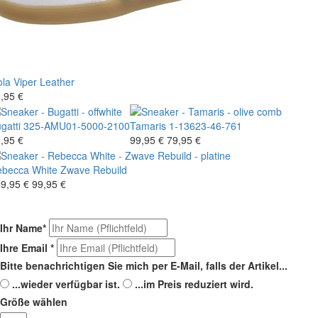
la
Viper Leather
,95 €
gatti
325-AMU01-5000-2100
Tamaris
1-13623-46-761
,95 €
99,95 €
79,95 €
becca White
Zwave Rebuild
9,95 €
99,95 €
Ihr Name
*
Ihre Email
*
Bitte benachrichtigen Sie mich per E-Mail, falls der Artikel...
...wieder verfügbar ist.
...im Preis reduziert wird.
Größe wählen