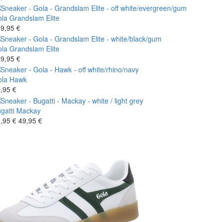
la
Grandslam Elite
9,95 €
la
Grandslam Elite
9,95 €
la
Hawk
,95 €
gatti
Mackay
,95 €
49,95 €