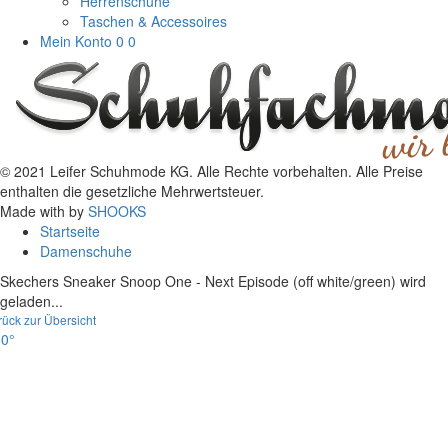
Herrenschuhe
Taschen & Accessoires
Mein Konto
0
0
© 2021 Leifer Schuhmode KG. Alle Rechte vorbehalten. Alle Preise
enthalten die gesetzliche Mehrwertsteuer.
Made with
by
SHOOKS
Startseite
Damenschuhe
Skechers Sneaker Snoop One - Next Episode (off white/green) wird
geladen...
rück zur Übersicht
0°