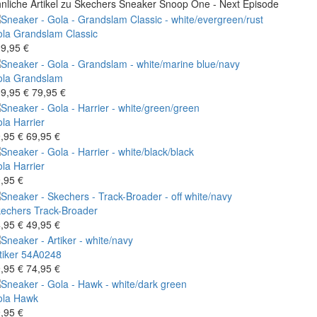
nliche Artikel zu Skechers Sneaker Snoop One - Next Episode
la
Grandslam Classic
9,95 €
la
Grandslam
9,95 €
79,95 €
la
Harrier
,95 €
69,95 €
la
Harrier
,95 €
echers
Track-Broader
,95 €
49,95 €
tiker
54A0248
,95 €
74,95 €
la
Hawk
,95 €