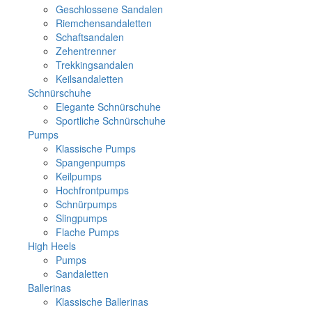
Geschlossene Sandalen
Riemchensandaletten
Schaftsandalen
Zehentrenner
Trekkingsandalen
Keilsandaletten
Schnürschuhe
Elegante Schnürschuhe
Sportliche Schnürschuhe
Pumps
Klassische Pumps
Spangenpumps
Keilpumps
Hochfrontpumps
Schnürpumps
Slingpumps
Flache Pumps
High Heels
Pumps
Sandaletten
Ballerinas
Klassische Ballerinas