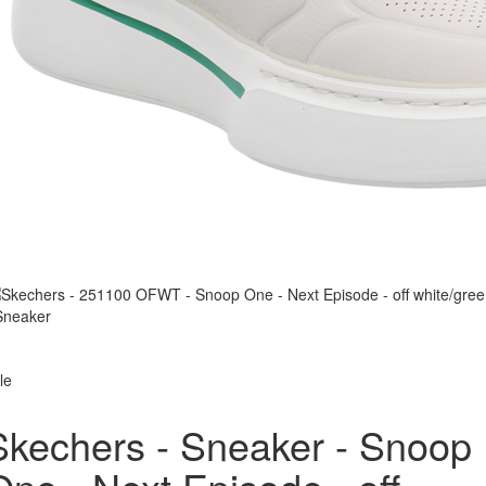
le
Skechers - Sneaker - Snoop