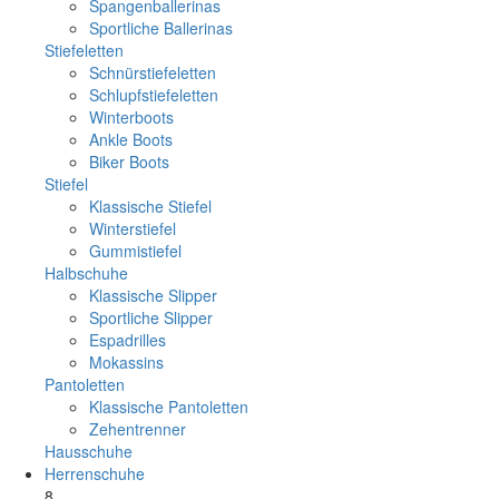
Spangenballerinas
Sportliche Ballerinas
Stiefeletten
Schnürstiefeletten
Schlupfstiefeletten
Winterboots
Ankle Boots
Biker Boots
Stiefel
Klassische Stiefel
Winterstiefel
Gummistiefel
Halbschuhe
Klassische Slipper
Sportliche Slipper
Espadrilles
Mokassins
Pantoletten
Klassische Pantoletten
Zehentrenner
Hausschuhe
Herrenschuhe
8