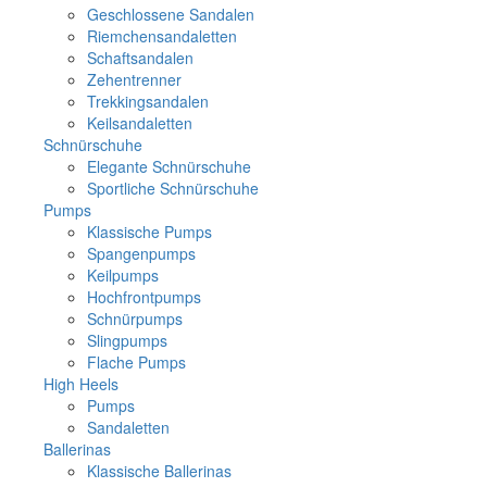
Geschlossene Sandalen
Riemchensandaletten
Schaftsandalen
Zehentrenner
Trekkingsandalen
Keilsandaletten
Schnürschuhe
Elegante Schnürschuhe
Sportliche Schnürschuhe
Pumps
Klassische Pumps
Spangenpumps
Keilpumps
Hochfrontpumps
Schnürpumps
Slingpumps
Flache Pumps
High Heels
Pumps
Sandaletten
Ballerinas
Klassische Ballerinas