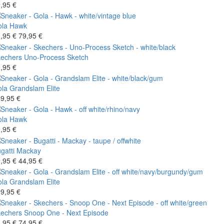
,95 €
la
Hawk
,95 €
79,95 €
echers
Uno-Process Sketch
,95 €
la
Grandslam Elite
9,95 €
la
Hawk
,95 €
gatti
Mackay
,95 €
44,95 €
la
Grandslam Elite
9,95 €
echers
Snoop One - Next Episode
,95 €
74,95 €