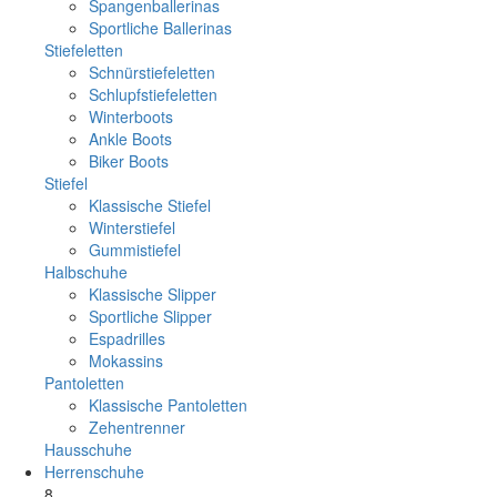
Spangenballerinas
Sportliche Ballerinas
Stiefeletten
Schnürstiefeletten
Schlupfstiefeletten
Winterboots
Ankle Boots
Biker Boots
Stiefel
Klassische Stiefel
Winterstiefel
Gummistiefel
Halbschuhe
Klassische Slipper
Sportliche Slipper
Espadrilles
Mokassins
Pantoletten
Klassische Pantoletten
Zehentrenner
Hausschuhe
Herrenschuhe
8