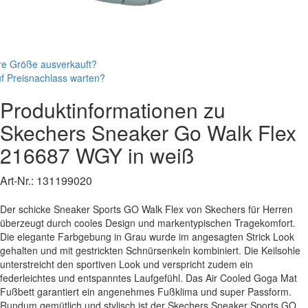
re Größe ausverkauft?
f Preisnachlass warten?
Produktinformationen zu
Skechers
Sneaker
Go Walk Flex
216687 WGY
in weiß
Art-Nr.:
131199020
Der schicke Sneaker Sports GO Walk Flex von Skechers für Herren
überzeugt durch cooles Design und markentypischen Tragekomfort.
Die elegante Farbgebung in Grau wurde im angesagten Strick Look
gehalten und mit gestrickten Schnürsenkeln kombiniert. Die Keilsohle
unterstreicht den sportiven Look und verspricht zudem ein
federleichtes und entspanntes Laufgefühl. Das Air Cooled Goga Mat
Fußbett garantiert ein angenehmes Fußklima und super Passform.
Rundum gemütlich und stylisch ist der Skechers Sneaker Sports GO