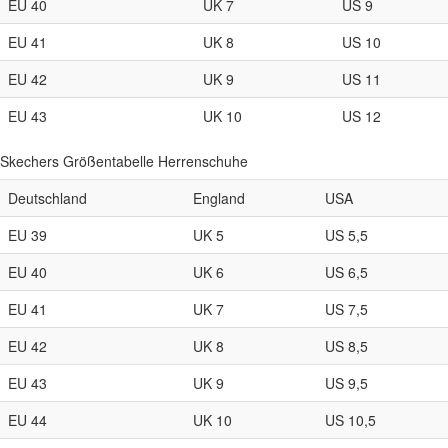
EU 40
UK 7
US 9
EU 41
UK 8
US 10
EU 42
UK 9
US 11
EU 43
UK 10
US 12
Skechers Größentabelle Herrenschuhe
Deutschland
England
USA
EU 39
UK 5
US 5,5
EU 40
UK 6
US 6,5
EU 41
UK 7
US 7,5
EU 42
UK 8
US 8,5
EU 43
UK 9
US 9,5
EU 44
UK 10
US 10,5