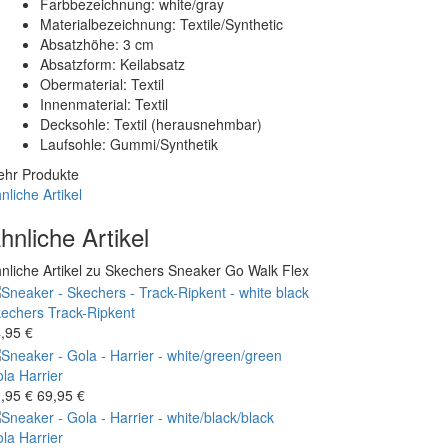
Farbbezeichnung: white/gray
Materialbezeichnung: Textile/Synthetic
Absatzhöhe: 3 cm
Absatzform: Keilabsatz
Obermaterial: Textil
Innenmaterial: Textil
Decksohle: Textil (herausnehmbar)
Laufsohle: Gummi/Synthetik
hr Produkte
nliche Artikel
hnliche Artikel
nliche Artikel zu Skechers Sneaker Go Walk Flex
echers
Track-Ripkent
,95 €
la
Harrier
,95 €
69,95 €
la
Harrier