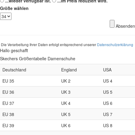
...wieder verfügbar ist.
...im Preis reduziert wird.
Größe wählen
Absenden
Die Verarbeitung Ihrer Daten erfolgt entsprechend unserer
Datenschutzerklärung
Hallo geschafft
Skechers Größentabelle Damenschuhe
Deutschland
England
USA
EU 35
UK 2
US 4
EU 36
UK 3
US 5
EU 37
UK 4
US 6
EU 38
UK 5
US 7
EU 39
UK 6
US 8