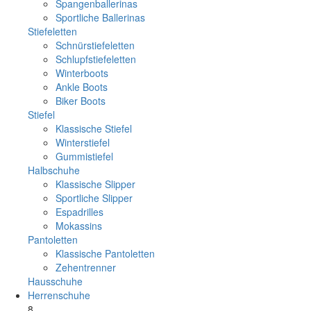
Spangenballerinas
Sportliche Ballerinas
Stiefeletten
Schnürstiefeletten
Schlupfstiefeletten
Winterboots
Ankle Boots
Biker Boots
Stiefel
Klassische Stiefel
Winterstiefel
Gummistiefel
Halbschuhe
Klassische Slipper
Sportliche Slipper
Espadrilles
Mokassins
Pantoletten
Klassische Pantoletten
Zehentrenner
Hausschuhe
Herrenschuhe
8