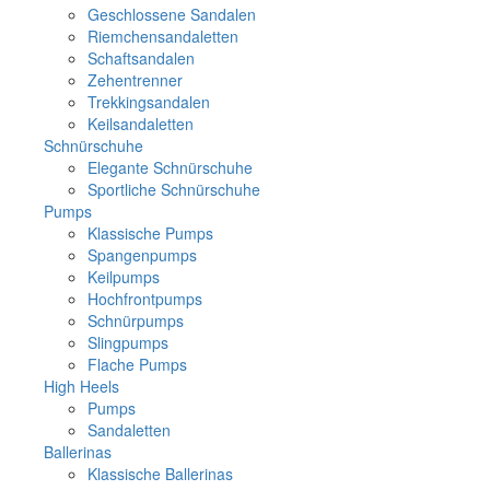
Geschlossene Sandalen
Riemchensandaletten
Schaftsandalen
Zehentrenner
Trekkingsandalen
Keilsandaletten
Schnürschuhe
Elegante Schnürschuhe
Sportliche Schnürschuhe
Pumps
Klassische Pumps
Spangenpumps
Keilpumps
Hochfrontpumps
Schnürpumps
Slingpumps
Flache Pumps
High Heels
Pumps
Sandaletten
Ballerinas
Klassische Ballerinas