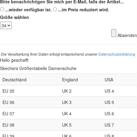
Bitte benachrichtigen Sie mich per E-Mail, falls der Artikel...
...wieder verfügbar ist.
...im Preis reduziert wird.
Größe wählen
Absenden
Die Verarbeitung Ihrer Daten erfolgt entsprechend unserer
Datenschutzerklärung
Hallo geschafft
Skechers Größentabelle Damenschuhe
Deutschland
England
USA
EU 35
UK 2
US 4
EU 36
UK 3
US 5
EU 37
UK 4
US 6
EU 38
UK 5
US 7
EU 39
UK 6
US 8