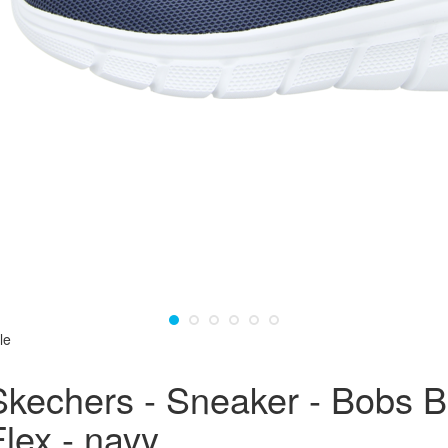
le
Skechers - Sneaker - Bobs B
Flex - navy