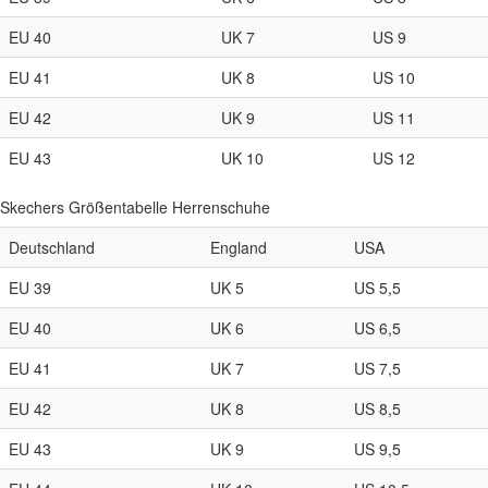
EU 40
UK 7
US 9
EU 41
UK 8
US 10
EU 42
UK 9
US 11
EU 43
UK 10
US 12
Skechers Größentabelle Herrenschuhe
Deutschland
England
USA
EU 39
UK 5
US 5,5
EU 40
UK 6
US 6,5
EU 41
UK 7
US 7,5
EU 42
UK 8
US 8,5
EU 43
UK 9
US 9,5