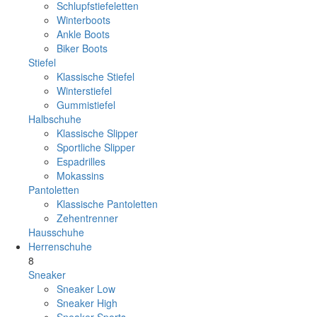
Schlupfstiefeletten
Winterboots
Ankle Boots
Biker Boots
Stiefel
Klassische Stiefel
Winterstiefel
Gummistiefel
Halbschuhe
Klassische Slipper
Sportliche Slipper
Espadrilles
Mokassins
Pantoletten
Klassische Pantoletten
Zehentrenner
Hausschuhe
Herrenschuhe
8
Sneaker
Sneaker Low
Sneaker High
Sneaker Sports