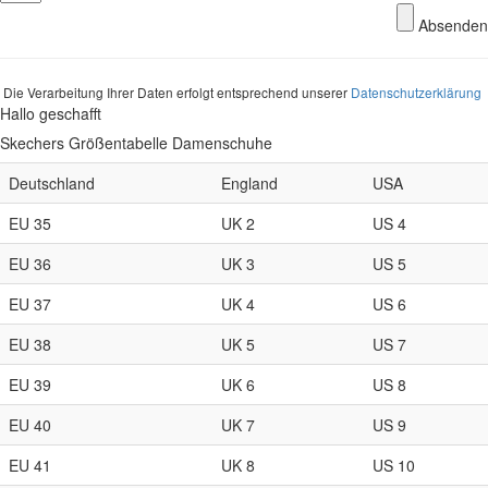
Absenden
Die Verarbeitung Ihrer Daten erfolgt entsprechend unserer
Datenschutzerklärung
Hallo geschafft
Skechers Größentabelle Damenschuhe
Deutschland
England
USA
EU 35
UK 2
US 4
EU 36
UK 3
US 5
EU 37
UK 4
US 6
EU 38
UK 5
US 7
EU 39
UK 6
US 8
EU 40
UK 7
US 9
EU 41
UK 8
US 10