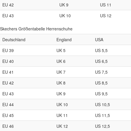
EU 42
UK 9
US 11
EU 43
UK 10
US 12
Skechers Größentabelle Herrenschuhe
Deutschland
England
USA
EU 39
UK 5
US 5,5
EU 40
UK 6
US 6,5
EU 41
UK 7
US 7,5
EU 42
UK 8
US 8,5
EU 43
UK 9
US 9,5
EU 44
UK 10
US 10,5
EU 45
UK 11
US 11,5
EU 46
UK 12
US 12,5