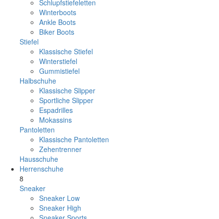
Schlupfstiefeletten
Winterboots
Ankle Boots
Biker Boots
Stiefel
Klassische Stiefel
Winterstiefel
Gummistiefel
Halbschuhe
Klassische Slipper
Sportliche Slipper
Espadrilles
Mokassins
Pantoletten
Klassische Pantoletten
Zehentrenner
Hausschuhe
Herrenschuhe
8
Sneaker
Sneaker Low
Sneaker High
Sneaker Sports