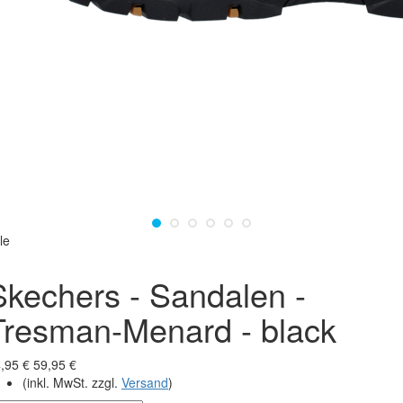
le
Skechers - Sandalen -
Tresman-Menard - black
,95 €
59,95 €
(inkl. MwSt. zzgl.
Versand
)