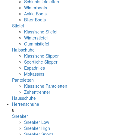
Schlupfstiefeletten
Winterboots
Ankle Boots
Biker Boots
Stiefel
Klassische Stiefel
Winterstiefel
Gummistiefel
Halbschuhe
Klassische Slipper
Sportliche Slipper
Espadrilles
Mokassins
Pantoletten
Klassische Pantoletten
Zehentrenner
Hausschuhe
Herrenschuhe
8
Sneaker
Sneaker Low
Sneaker High
Sneaker Sports