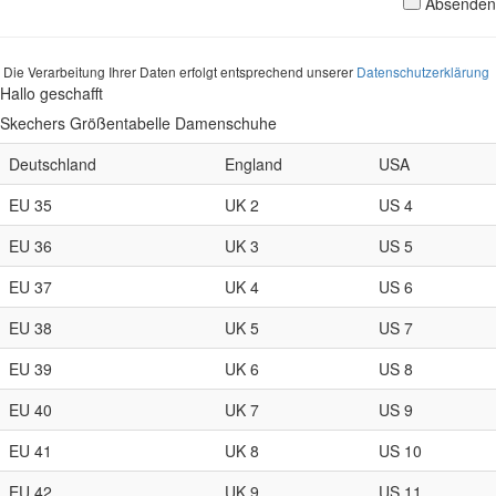
Absenden
Die Verarbeitung Ihrer Daten erfolgt entsprechend unserer
Datenschutzerklärung
Hallo geschafft
Skechers Größentabelle Damenschuhe
Deutschland
England
USA
EU 35
UK 2
US 4
EU 36
UK 3
US 5
EU 37
UK 4
US 6
EU 38
UK 5
US 7
EU 39
UK 6
US 8
EU 40
UK 7
US 9
EU 41
UK 8
US 10
EU 42
UK 9
US 11