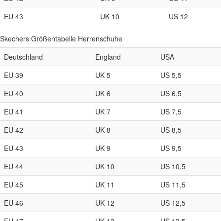
EU 43
UK 10
US 12
Skechers Größentabelle Herrenschuhe
Deutschland
England
USA
EU 39
UK 5
US 5,5
EU 40
UK 6
US 6,5
EU 41
UK 7
US 7,5
EU 42
UK 8
US 8,5
EU 43
UK 9
US 9,5
EU 44
UK 10
US 10,5
EU 45
UK 11
US 11,5
EU 46
UK 12
US 12,5