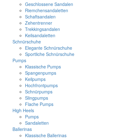
Geschlossene Sandalen
Riemchensandaletten
Schaftsandalen
Zehentrenner
Trekkingsandalen
Keilsandaletten
Schnürschuhe
Elegante Schnürschuhe
Sportliche Schnürschuhe
Pumps
Klassische Pumps
Spangenpumps
Keilpumps
Hochfrontpumps
Schnürpumps
Slingpumps
Flache Pumps
High Heels
Pumps
Sandaletten
Ballerinas
Klassische Ballerinas