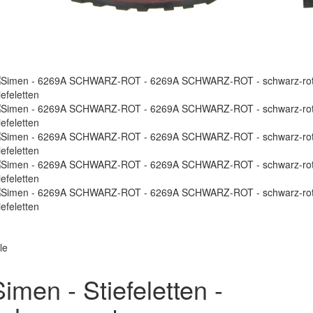
le
Simen - Stiefeletten -