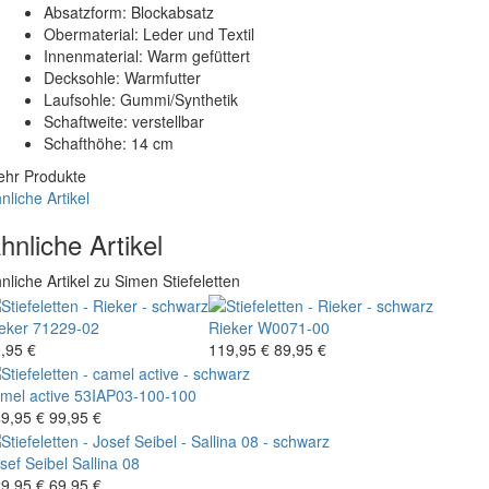
Absatzform: Blockabsatz
Obermaterial: Leder und Textil
Innenmaterial: Warm gefüttert
Decksohle: Warmfutter
Laufsohle: Gummi/Synthetik
Schaftweite: verstellbar
Schafthöhe: 14 cm
hr Produkte
nliche Artikel
hnliche Artikel
nliche Artikel zu Simen Stiefeletten
eker
71229-02
Rieker
W0071-00
,95 €
119,95 €
89,95 €
mel active
53IAP03-100-100
9,95 €
99,95 €
sef Seibel
Sallina 08
9,95 €
69,95 €