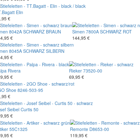
.Bagatt
Elin
,95 €
imen
8042A SCHWARZ BRAUN
Simen
7800A SCHWARZ ROT
4,95 €
144,95 €
imen
8045A SCHWARZ SILBERN
4,95 €
lpa
Rivera
Rieker
73520-00
9,95 €
69,95 €
GO Shoe
8246-503-95
,95 €
sef Seibel
Curtis 50
9,95 €
tiker
55C1325
Remonte
D8653-00
9,95 €
119,95 €