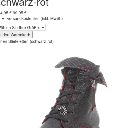
schwarz-rot
4,95 €
99,95 €
versandkostenfrei
(inkl. MwSt.)
In den Warenkorb
men Stiefeletten (schwarz-rot)