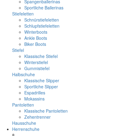
Spangenballerinas
Sportliche Ballerinas
Stiefeletten
Schnürstiefeletten
Schlupfstiefeletten
Winterboots
Ankle Boots
Biker Boots
Stiefel
Klassische Stiefel
Winterstiefel
Gummistiefel
Halbschuhe
Klassische Slipper
Sportliche Slipper
Espadrilles
Mokassins
Pantoletten
Klassische Pantoletten
Zehentrenner
Hausschuhe
Herrenschuhe
8