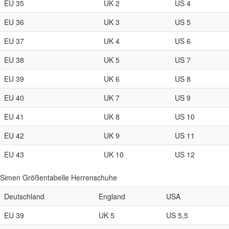
EU 35
UK 2
US 4
EU 36
UK 3
US 5
EU 37
UK 4
US 6
EU 38
UK 5
US 7
EU 39
UK 6
US 8
EU 40
UK 7
US 9
EU 41
UK 8
US 10
EU 42
UK 9
US 11
EU 43
UK 10
US 12
Simen Größentabelle Herrenschuhe
Deutschland
England
USA
EU 39
UK 5
US 5,5