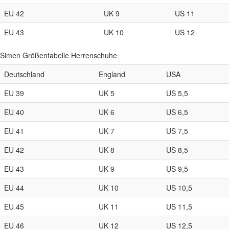
EU 42
UK 9
US 11
EU 43
UK 10
US 12
Simen Größentabelle Herrenschuhe
Deutschland
England
USA
EU 39
UK 5
US 5,5
EU 40
UK 6
US 6,5
EU 41
UK 7
US 7,5
EU 42
UK 8
US 8,5
EU 43
UK 9
US 9,5
EU 44
UK 10
US 10,5
EU 45
UK 11
US 11,5
EU 46
UK 12
US 12,5