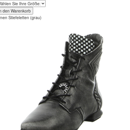
In den Warenkorb
men Stiefeletten (grau)