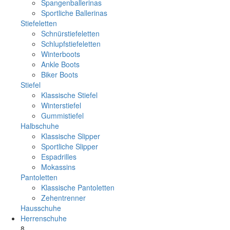
Spangenballerinas
Sportliche Ballerinas
Stiefeletten
Schnürstiefeletten
Schlupfstiefeletten
Winterboots
Ankle Boots
Biker Boots
Stiefel
Klassische Stiefel
Winterstiefel
Gummistiefel
Halbschuhe
Klassische Slipper
Sportliche Slipper
Espadrilles
Mokassins
Pantoletten
Klassische Pantoletten
Zehentrenner
Hausschuhe
Herrenschuhe
8