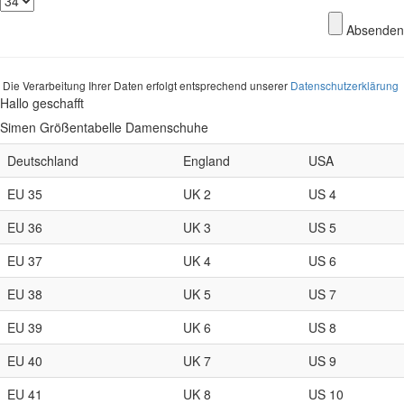
Absenden
Die Verarbeitung Ihrer Daten erfolgt entsprechend unserer
Datenschutzerklärung
Hallo geschafft
Simen Größentabelle Damenschuhe
Deutschland
England
USA
EU 35
UK 2
US 4
EU 36
UK 3
US 5
EU 37
UK 4
US 6
EU 38
UK 5
US 7
EU 39
UK 6
US 8
EU 40
UK 7
US 9
EU 41
UK 8
US 10