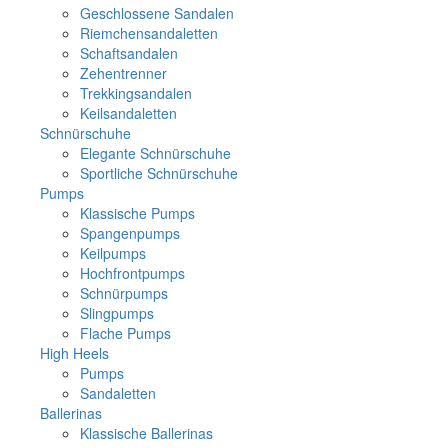
Geschlossene Sandalen
Riemchensandaletten
Schaftsandalen
Zehentrenner
Trekkingsandalen
Keilsandaletten
Schnürschuhe
Elegante Schnürschuhe
Sportliche Schnürschuhe
Pumps
Klassische Pumps
Spangenpumps
Keilpumps
Hochfrontpumps
Schnürpumps
Slingpumps
Flache Pumps
High Heels
Pumps
Sandaletten
Ballerinas
Klassische Ballerinas