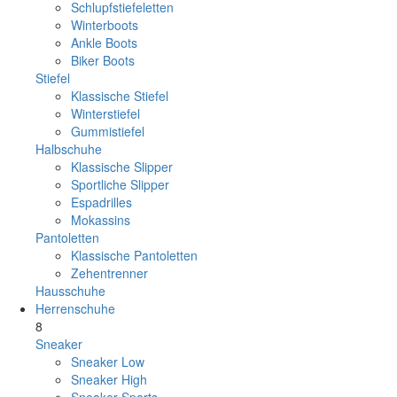
Schlupfstiefeletten
Winterboots
Ankle Boots
Biker Boots
Stiefel
Klassische Stiefel
Winterstiefel
Gummistiefel
Halbschuhe
Klassische Slipper
Sportliche Slipper
Espadrilles
Mokassins
Pantoletten
Klassische Pantoletten
Zehentrenner
Hausschuhe
Herrenschuhe
8
Sneaker
Sneaker Low
Sneaker High
Sneaker Sports