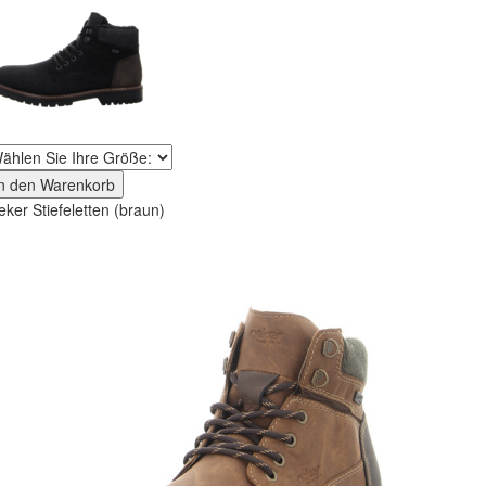
In den Warenkorb
eker Stiefeletten (braun)