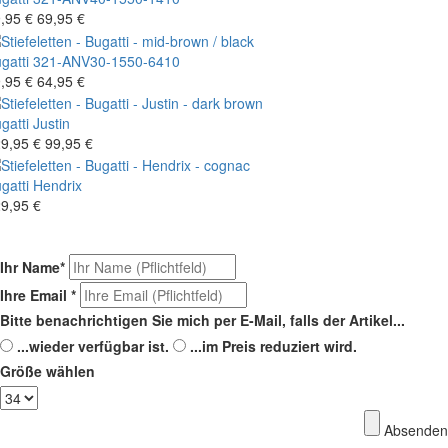
,95 €
69,95 €
gatti
321-ANV30-1550-6410
,95 €
64,95 €
gatti
Justin
9,95 €
99,95 €
gatti
Hendrix
9,95 €
Ihr Name
*
Ihre Email
*
Bitte benachrichtigen Sie mich per E-Mail, falls der Artikel...
...wieder verfügbar ist.
...im Preis reduziert wird.
Größe wählen
Absenden