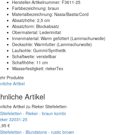
Hersteller-Artikelnummer: F3611-25
Farbbezeichnung: braun
Materialbezeichnung: Nasia/Bastia/Cord
Absatzhöhe: 2,5 cm
Absatzform: Blockabsatz
Obermaterial: Lederimitat
Innenmaterial: Warm gefüttert (Lammschurwolle)
Decksohle: Warmfutter (Lammschurwolle)
Laufsohle: Gummi/Synthetik
Schaftweite: verstellbar
Schafthöhe: 11 cm
Wasserfestigkeit: riekerTex
hr Produkte
nliche Artikel
hnliche Artikel
nliche Artikel zu Rieker Stiefeletten
eker
32031-25
,95 €