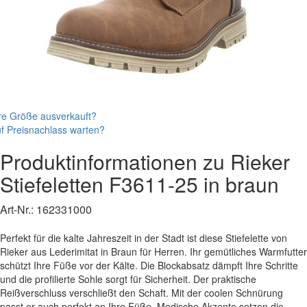
re Größe ausverkauft?
f Preisnachlass warten?
Produktinformationen zu
Rieker
Stiefeletten
F3611-25
in braun
Art-Nr.:
162331000
Perfekt für die kalte Jahreszeit in der Stadt ist diese Stiefelette von
Rieker aus Lederimitat in Braun für Herren. Ihr gemütliches Warmfutter
schützt Ihre Füße vor der Kälte. Die Blockabsatz dämpft Ihre Schritte
und die profilierte Sohle sorgt für Sicherheit. Der praktische
Reißverschluss verschließt den Schaft. Mit der coolen Schnürung
passt er auch perfekt an Ihre Füße. Modische Akzente setzen die