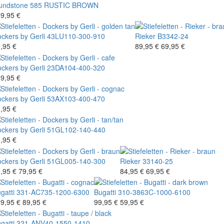
undstone
585 RUSTIC BROWN
9,95 €
ckers by Gerli
43LU110-300-910
Rieker
B3342-24
,95 €
89,95 €
69,95 €
ckers by Gerli
23DA104-400-320
9,95 €
ckers by Gerli
53AX103-400-470
,95 €
ckers by Gerli
51GL102-140-440
,95 €
ckers by Gerli
51GL005-140-300
Rieker
33140-25
,95 €
79,95 €
84,95 €
69,95 €
gatti
331-AC735-1200-6300
Bugatti
310-3863C-1000-6100
9,95 €
89,95 €
99,95 €
59,95 €
gatti
321-ANV40-1550-1410