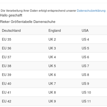
Die Verarbeitung Ihrer Daten erfolgt entsprechend unserer
Datenschutzerklärung
Hallo geschafft
Rieker Größentabelle Damenschuhe
Deutschland
England
USA
EU 35
UK 2
US 4
EU 36
UK 3
US 5
EU 37
UK 4
US 6
EU 38
UK 5
US 7
EU 39
UK 6
US 8
EU 40
UK 7
US 9
EU 41
UK 8
US 10
EU 42
UK 9
US 11