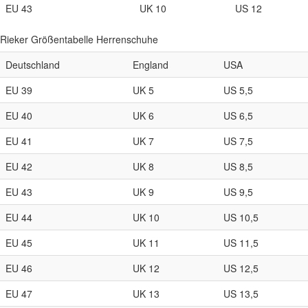
EU 43
UK 10
US 12
Rieker Größentabelle Herrenschuhe
Deutschland
England
USA
EU 39
UK 5
US 5,5
EU 40
UK 6
US 6,5
EU 41
UK 7
US 7,5
EU 42
UK 8
US 8,5
EU 43
UK 9
US 9,5
EU 44
UK 10
US 10,5
EU 45
UK 11
US 11,5
EU 46
UK 12
US 12,5
EU 47
UK 13
US 13,5