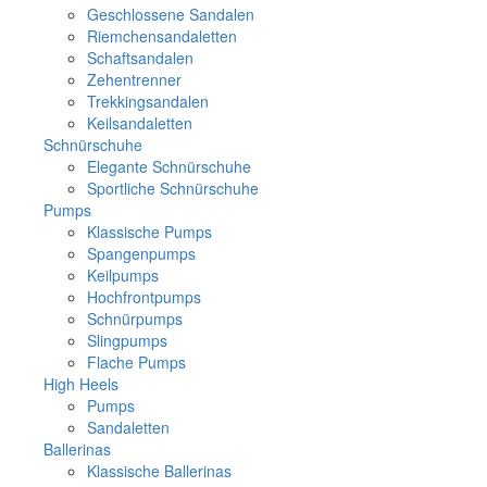
Geschlossene Sandalen
Riemchensandaletten
Schaftsandalen
Zehentrenner
Trekkingsandalen
Keilsandaletten
Schnürschuhe
Elegante Schnürschuhe
Sportliche Schnürschuhe
Pumps
Klassische Pumps
Spangenpumps
Keilpumps
Hochfrontpumps
Schnürpumps
Slingpumps
Flache Pumps
High Heels
Pumps
Sandaletten
Ballerinas
Klassische Ballerinas