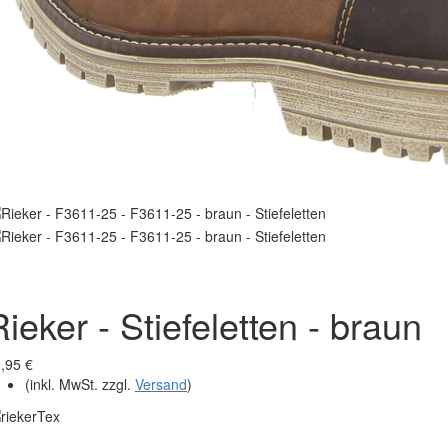
Rieker - Stiefeletten - braun
,95 €
(inkl. MwSt. zzgl.
Versand
)