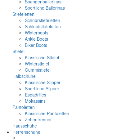
Spangenballerinas
Sportliche Ballerinas
Stiefeletten
Schnürstiefeletten
Schlupfstiefeletten
Winterboots
Ankle Boots
Biker Boots
Stiefel
Klassische Stiefel
Winterstiefel
Gummistiefel
Halbschuhe
Klassische Slipper
Sportliche Slipper
Espadrilles
Mokassins
Pantoletten
Klassische Pantoletten
Zehentrenner
Hausschuhe
Herrenschuhe
8