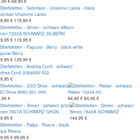
,95 €
69,95 €
torisan
Unalome Laces
9,95 €
179,95 €
imen
7292A SCHWARZ-SILBERN
9,95 €
119,95 €
pucei
Berry
9,95 €
129,95 €
drea Conti
0084800-002
9,95 €
GO Shoe
8983-501-009
Rieker
74244-00
,95 €
84,95 €
64,95 €
imen
7807A SCHWARZ GRÜN
Simen
7842A SCHWARZ
9,95 €
144,95 €
lpa
Rivera
9,95 €
99,95 €