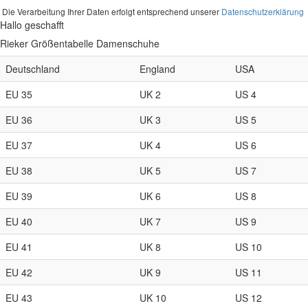
Die Verarbeitung Ihrer Daten erfolgt entsprechend unserer
Datenschutzerklärung
Hallo geschafft
Rieker Größentabelle Damenschuhe
Deutschland
England
USA
EU 35
UK 2
US 4
EU 36
UK 3
US 5
EU 37
UK 4
US 6
EU 38
UK 5
US 7
EU 39
UK 6
US 8
EU 40
UK 7
US 9
EU 41
UK 8
US 10
EU 42
UK 9
US 11
EU 43
UK 10
US 12