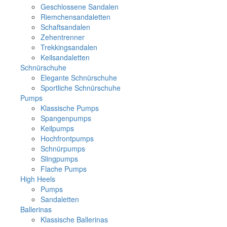
Geschlossene Sandalen
Riemchensandaletten
Schaftsandalen
Zehentrenner
Trekkingsandalen
Keilsandaletten
Schnürschuhe
Elegante Schnürschuhe
Sportliche Schnürschuhe
Pumps
Klassische Pumps
Spangenpumps
Keilpumps
Hochfrontpumps
Schnürpumps
Slingpumps
Flache Pumps
High Heels
Pumps
Sandaletten
Ballerinas
Klassische Ballerinas