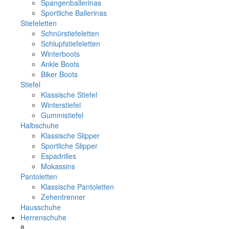
Spangenballerinas
Sportliche Ballerinas
Stiefeletten
Schnürstiefeletten
Schlupfstiefeletten
Winterboots
Ankle Boots
Biker Boots
Stiefel
Klassische Stiefel
Winterstiefel
Gummistiefel
Halbschuhe
Klassische Slipper
Sportliche Slipper
Espadrilles
Mokassins
Pantoletten
Klassische Pantoletten
Zehentrenner
Hausschuhe
Herrenschuhe
8