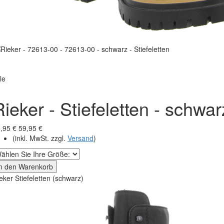
le
Rieker - Stiefeletten - schwar
,95 €
59,95 €
(inkl. MwSt. zzgl.
Versand
)
In den Warenkorb
eker Stiefeletten (schwarz)