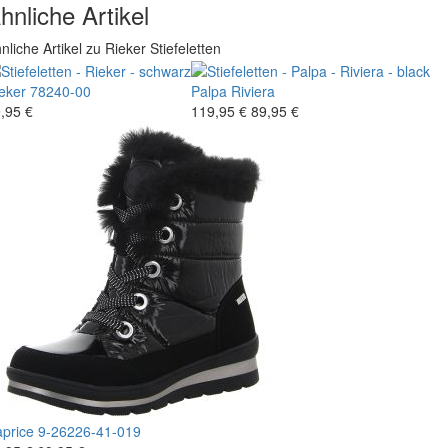
hnliche Artikel
nliche Artikel zu Rieker Stiefeletten
eker
78240-00
Palpa
Riviera
,95 €
119,95 €
89,95 €
price
9-26226-41-019