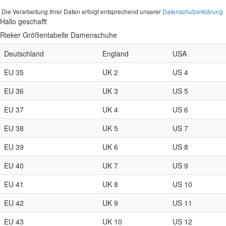
Die Verarbeitung Ihrer Daten erfolgt entsprechend unserer
Datenschutzerklärung
Hallo geschafft
Rieker Größentabelle Damenschuhe
Deutschland
England
USA
EU 35
UK 2
US 4
EU 36
UK 3
US 5
EU 37
UK 4
US 6
EU 38
UK 5
US 7
EU 39
UK 6
US 8
EU 40
UK 7
US 9
EU 41
UK 8
US 10
EU 42
UK 9
US 11
EU 43
UK 10
US 12