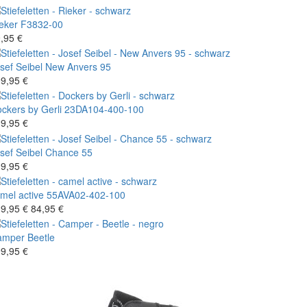
eker
F3832-00
,95 €
sef Seibel
New Anvers 95
9,95 €
ckers by Gerli
23DA104-400-100
9,95 €
sef Seibel
Chance 55
9,95 €
mel active
55AVA02-402-100
9,95 €
84,95 €
amper
Beetle
9,95 €