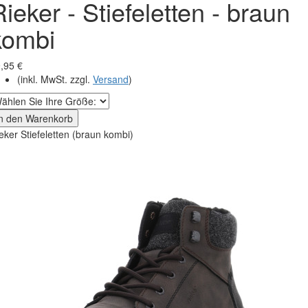
Rieker - Stiefeletten - braun
kombi
,95 €
(inkl. MwSt. zzgl.
Versand
)
In den Warenkorb
eker Stiefeletten (braun kombi)