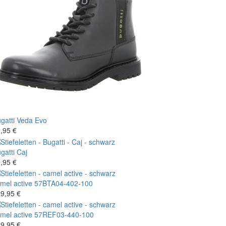
gatti
Veda Evo
,95 €
gatti
Caj
,95 €
mel active
57BTA04-402-100
9,95 €
mel active
57REF03-440-100
9,95 €