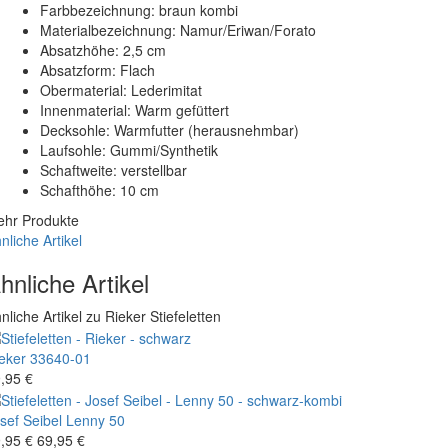
Farbbezeichnung: braun kombi
Materialbezeichnung: Namur/Eriwan/Forato
Absatzhöhe: 2,5 cm
Absatzform: Flach
Obermaterial: Lederimitat
Innenmaterial: Warm gefüttert
Decksohle: Warmfutter (herausnehmbar)
Laufsohle: Gummi/Synthetik
Schaftweite: verstellbar
Schafthöhe: 10 cm
hr Produkte
nliche Artikel
hnliche Artikel
nliche Artikel zu Rieker Stiefeletten
eker
33640-01
,95 €
sef Seibel
Lenny 50
,95 €
69,95 €