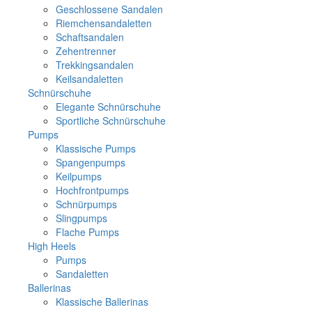
Geschlossene Sandalen
Riemchensandaletten
Schaftsandalen
Zehentrenner
Trekkingsandalen
Keilsandaletten
Schnürschuhe
Elegante Schnürschuhe
Sportliche Schnürschuhe
Pumps
Klassische Pumps
Spangenpumps
Keilpumps
Hochfrontpumps
Schnürpumps
Slingpumps
Flache Pumps
High Heels
Pumps
Sandaletten
Ballerinas
Klassische Ballerinas