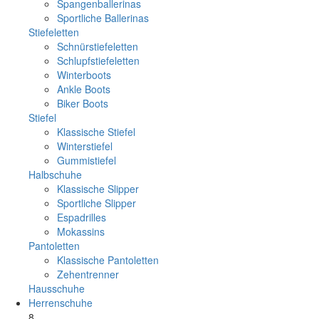
Spangenballerinas
Sportliche Ballerinas
Stiefeletten
Schnürstiefeletten
Schlupfstiefeletten
Winterboots
Ankle Boots
Biker Boots
Stiefel
Klassische Stiefel
Winterstiefel
Gummistiefel
Halbschuhe
Klassische Slipper
Sportliche Slipper
Espadrilles
Mokassins
Pantoletten
Klassische Pantoletten
Zehentrenner
Hausschuhe
Herrenschuhe
8