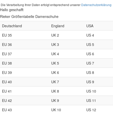
Die Verarbeitung Ihrer Daten erfolgt entsprechend unserer
Datenschutzerklärung
Hallo geschafft
Rieker Größentabelle Damenschuhe
Deutschland
England
USA
EU 35
UK 2
US 4
EU 36
UK 3
US 5
EU 37
UK 4
US 6
EU 38
UK 5
US 7
EU 39
UK 6
US 8
EU 40
UK 7
US 9
EU 41
UK 8
US 10
EU 42
UK 9
US 11
EU 43
UK 10
US 12