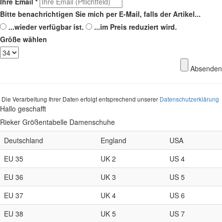
Ihre Email
*
Bitte benachrichtigen Sie mich per E-Mail, falls der Artikel...
...wieder verfügbar ist.
...im Preis reduziert wird.
Größe wählen
Absenden
Die Verarbeitung Ihrer Daten erfolgt entsprechend unserer
Datenschutzerklärung
Hallo geschafft
Rieker Größentabelle Damenschuhe
Deutschland
England
USA
EU 35
UK 2
US 4
EU 36
UK 3
US 5
EU 37
UK 4
US 6
EU 38
UK 5
US 7