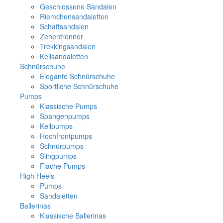
Geschlossene Sandalen
Riemchensandaletten
Schaftsandalen
Zehentrenner
Trekkingsandalen
Keilsandaletten
Schnürschuhe
Elegante Schnürschuhe
Sportliche Schnürschuhe
Pumps
Klassische Pumps
Spangenpumps
Keilpumps
Hochfrontpumps
Schnürpumps
Slingpumps
Flache Pumps
High Heels
Pumps
Sandaletten
Ballerinas
Klassische Ballerinas