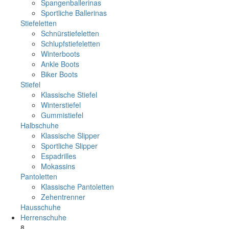
Spangenballerinas
Sportliche Ballerinas
Stiefeletten
Schnürstiefeletten
Schlupfstiefeletten
Winterboots
Ankle Boots
Biker Boots
Stiefel
Klassische Stiefel
Winterstiefel
Gummistiefel
Halbschuhe
Klassische Slipper
Sportliche Slipper
Espadrilles
Mokassins
Pantoletten
Klassische Pantoletten
Zehentrenner
Hausschuhe
Herrenschuhe
8