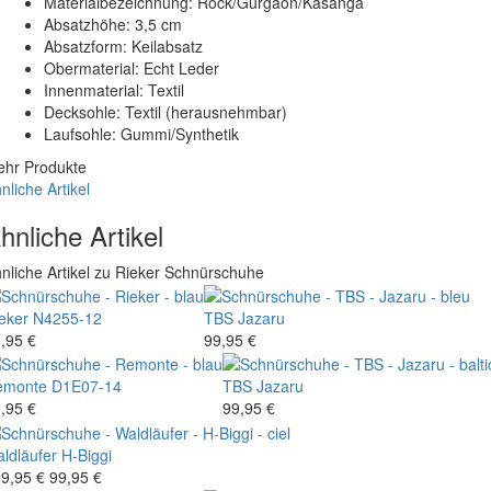
Materialbezeichnung: Rock/Gurgaon/Kasanga
Absatzhöhe: 3,5 cm
Absatzform: Keilabsatz
Obermaterial: Echt Leder
Innenmaterial: Textil
Decksohle: Textil (herausnehmbar)
Laufsohle: Gummi/Synthetik
hr Produkte
nliche Artikel
hnliche Artikel
nliche Artikel zu Rieker Schnürschuhe
eker
N4255-12
TBS
Jazaru
,95 €
99,95 €
emonte
D1E07-14
TBS
Jazaru
,95 €
99,95 €
ldläufer
H-Biggi
9,95 €
99,95 €