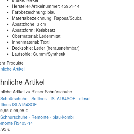
Marke: Rieker
Hersteller-Artikelnummer: 45951-14
Farbbezeichnung: blau
Materialbezeichnung: Raposa/Scuba
Absatzhöhe: 3 cm
Absatzform: Keilabsatz
Obermaterial: Lederimitat
Innenmaterial: Textil
Decksohle: Leder (herausnehmbar)
Laufsohle: Gummi/Synthetik
hr Produkte
nliche Artikel
hnliche Artikel
nliche Artikel zu Rieker Schnürschuhe
ftinos
ISLA154SOF
9,95 €
99,95 €
emonte
R3403-14
,95 €