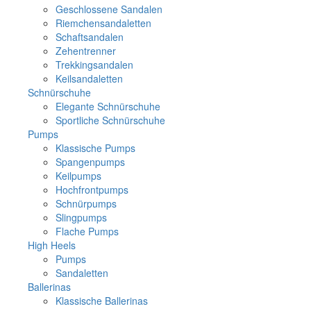
Geschlossene Sandalen
Riemchensandaletten
Schaftsandalen
Zehentrenner
Trekkingsandalen
Keilsandaletten
Schnürschuhe
Elegante Schnürschuhe
Sportliche Schnürschuhe
Pumps
Klassische Pumps
Spangenpumps
Keilpumps
Hochfrontpumps
Schnürpumps
Slingpumps
Flache Pumps
High Heels
Pumps
Sandaletten
Ballerinas
Klassische Ballerinas