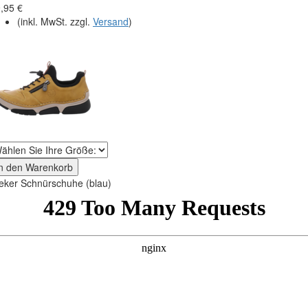
,95 €
(inkl. MwSt. zzgl.
Versand
)
In den Warenkorb
eker Schnürschuhe (blau)