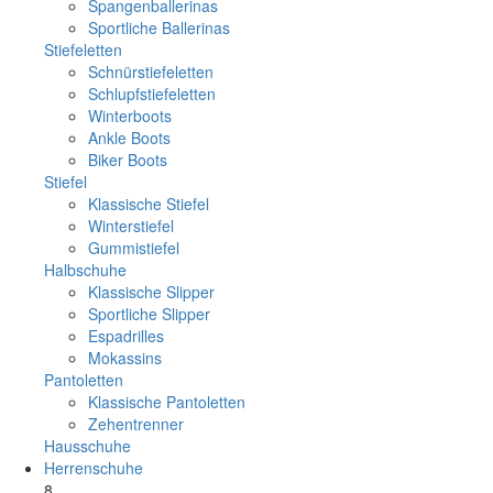
Spangenballerinas
Sportliche Ballerinas
Stiefeletten
Schnürstiefeletten
Schlupfstiefeletten
Winterboots
Ankle Boots
Biker Boots
Stiefel
Klassische Stiefel
Winterstiefel
Gummistiefel
Halbschuhe
Klassische Slipper
Sportliche Slipper
Espadrilles
Mokassins
Pantoletten
Klassische Pantoletten
Zehentrenner
Hausschuhe
Herrenschuhe
8