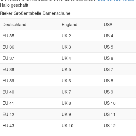
Hallo geschafft
Rieker Größentabelle Damenschuhe
Deutschland
England
USA
EU 35
UK 2
US 4
EU 36
UK 3
US 5
EU 37
UK 4
US 6
EU 38
UK 5
US 7
EU 39
UK 6
US 8
EU 40
UK 7
US 9
EU 41
UK 8
US 10
EU 42
UK 9
US 11
EU 43
UK 10
US 12