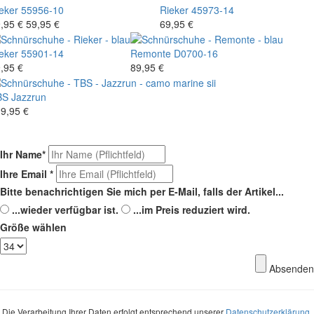
eker
55956-10
Rieker
45973-14
,95 €
59,95 €
69,95 €
eker
55901-14
Remonte
D0700-16
,95 €
89,95 €
BS
Jazzrun
9,95 €
Ihr Name
*
Ihre Email
*
Bitte benachrichtigen Sie mich per E-Mail, falls der Artikel...
...wieder verfügbar ist.
...im Preis reduziert wird.
Größe wählen
Absenden
Die Verarbeitung Ihrer Daten erfolgt entsprechend unserer
Datenschutzerklärung