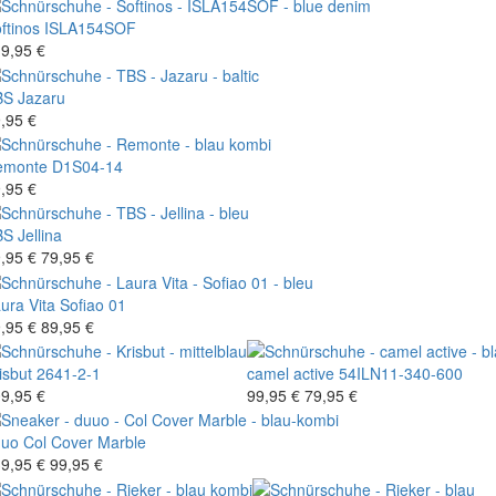
ftinos
ISLA154SOF
9,95 €
BS
Jazaru
,95 €
emonte
D1S04-14
,95 €
BS
Jellina
,95 €
79,95 €
ura Vita
Sofiao 01
,95 €
89,95 €
isbut
2641-2-1
camel active
54ILN11-340-600
9,95 €
99,95 €
79,95 €
uuo
Col Cover Marble
9,95 €
99,95 €