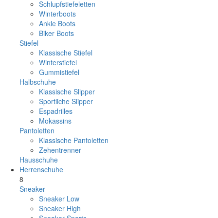
Schlupfstiefeletten
Winterboots
Ankle Boots
Biker Boots
Stiefel
Klassische Stiefel
Winterstiefel
Gummistiefel
Halbschuhe
Klassische Slipper
Sportliche Slipper
Espadrilles
Mokassins
Pantoletten
Klassische Pantoletten
Zehentrenner
Hausschuhe
Herrenschuhe
8
Sneaker
Sneaker Low
Sneaker High
Sneaker Sports