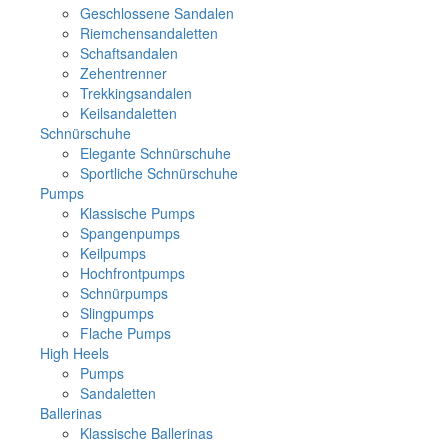
Geschlossene Sandalen
Riemchensandaletten
Schaftsandalen
Zehentrenner
Trekkingsandalen
Keilsandaletten
Schnürschuhe
Elegante Schnürschuhe
Sportliche Schnürschuhe
Pumps
Klassische Pumps
Spangenpumps
Keilpumps
Hochfrontpumps
Schnürpumps
Slingpumps
Flache Pumps
High Heels
Pumps
Sandaletten
Ballerinas
Klassische Ballerinas