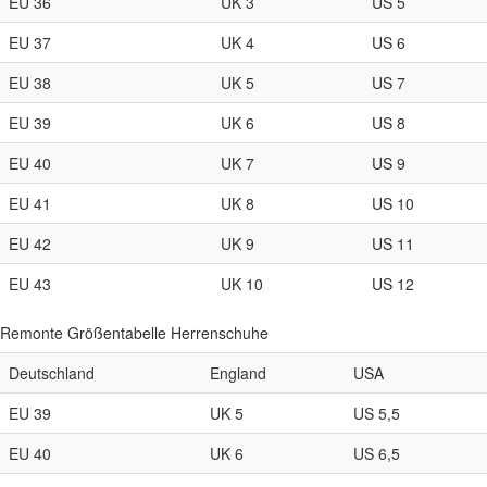
EU 36
UK 3
US 5
EU 37
UK 4
US 6
EU 38
UK 5
US 7
EU 39
UK 6
US 8
EU 40
UK 7
US 9
EU 41
UK 8
US 10
EU 42
UK 9
US 11
EU 43
UK 10
US 12
Remonte Größentabelle Herrenschuhe
Deutschland
England
USA
EU 39
UK 5
US 5,5
EU 40
UK 6
US 6,5