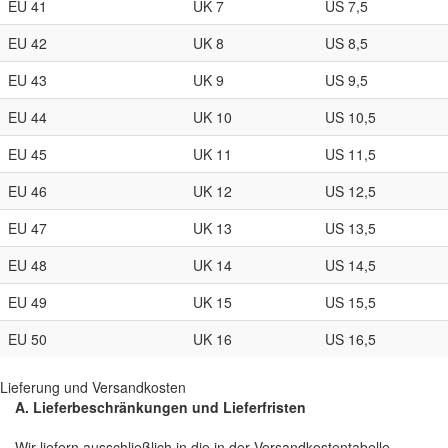
EU 41
UK 7
US 7,5
EU 42
UK 8
US 8,5
EU 43
UK 9
US 9,5
EU 44
UK 10
US 10,5
EU 45
UK 11
US 11,5
EU 46
UK 12
US 12,5
EU 47
UK 13
US 13,5
EU 48
UK 14
US 14,5
EU 49
UK 15
US 15,5
EU 50
UK 16
US 16,5
Lieferung und Versandkosten
A. Lieferbeschränkungen und Lieferfristen
Wir liefern ausschließlich in die in der Versandkostentabelle