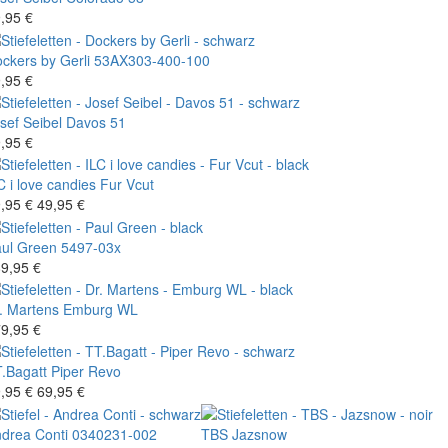
,95 €
ckers by Gerli
53AX303-400-100
,95 €
sef Seibel
Davos 51
,95 €
C i love candies
Fur Vcut
,95 €
49,95 €
ul Green
5497-03x
9,95 €
. Martens
Emburg WL
9,95 €
.Bagatt
Piper Revo
,95 €
69,95 €
drea Conti
0340231-002
TBS
Jazsnow