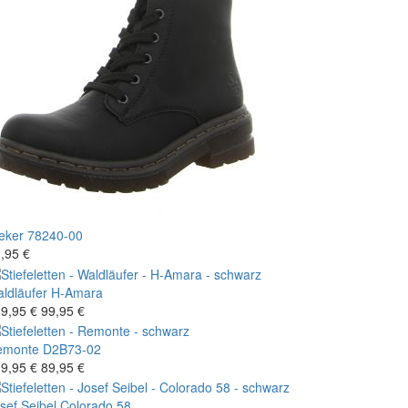
eker
78240-00
,95 €
ldläufer
H-Amara
9,95 €
99,95 €
emonte
D2B73-02
9,95 €
89,95 €
sef Seibel
Colorado 58