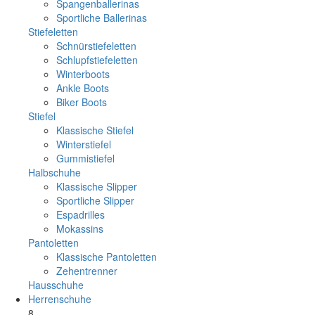
Spangenballerinas
Sportliche Ballerinas
Stiefeletten
Schnürstiefeletten
Schlupfstiefeletten
Winterboots
Ankle Boots
Biker Boots
Stiefel
Klassische Stiefel
Winterstiefel
Gummistiefel
Halbschuhe
Klassische Slipper
Sportliche Slipper
Espadrilles
Mokassins
Pantoletten
Klassische Pantoletten
Zehentrenner
Hausschuhe
Herrenschuhe
8