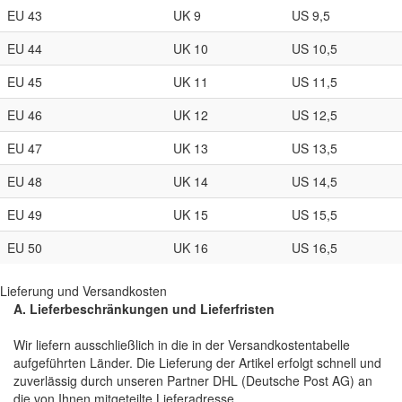
EU 43
UK 9
US 9,5
EU 44
UK 10
US 10,5
EU 45
UK 11
US 11,5
EU 46
UK 12
US 12,5
EU 47
UK 13
US 13,5
EU 48
UK 14
US 14,5
EU 49
UK 15
US 15,5
EU 50
UK 16
US 16,5
Lieferung und Versandkosten
A. Lieferbeschränkungen und Lieferfristen
Wir liefern ausschließlich in die in der Versandkostentabelle
aufgeführten Länder. Die Lieferung der Artikel erfolgt schnell und
zuverlässig durch unseren Partner DHL (Deutsche Post AG) an
die von Ihnen mitgeteilte Lieferadresse.