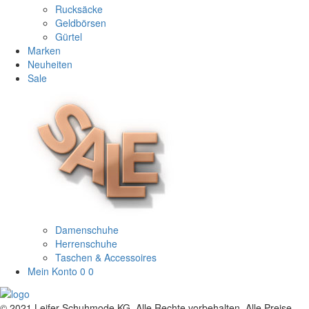
Rucksäcke
Geldbörsen
Gürtel
Marken
Neuheiten
Sale
Damenschuhe
Herrenschuhe
Taschen & Accessoires
Mein Konto
0
0
© 2021 Leifer Schuhmode KG. Alle Rechte vorbehalten. Alle Preise