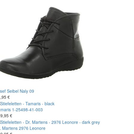
sef Seibel
Naly 09
,95 €
maris
1-25498-41-003
9,95 €
. Martens
2976 Leonore