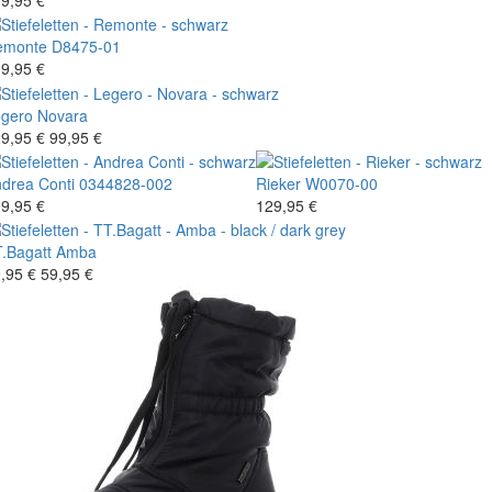
9,95 €
emonte
D8475-01
9,95 €
gero
Novara
9,95 €
99,95 €
drea Conti
0344828-002
Rieker
W0070-00
9,95 €
129,95 €
.Bagatt
Amba
,95 €
59,95 €