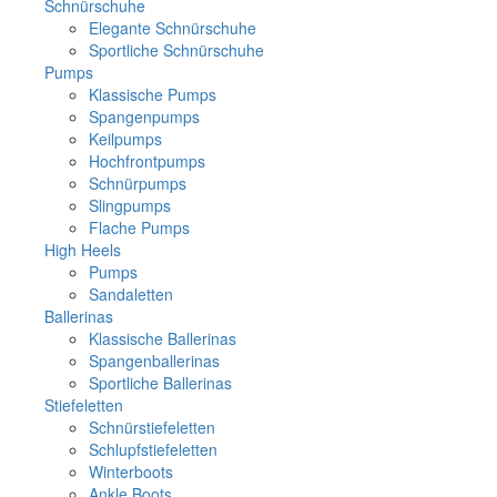
Schnürschuhe
Elegante Schnürschuhe
Sportliche Schnürschuhe
Pumps
Klassische Pumps
Spangenpumps
Keilpumps
Hochfrontpumps
Schnürpumps
Slingpumps
Flache Pumps
High Heels
Pumps
Sandaletten
Ballerinas
Klassische Ballerinas
Spangenballerinas
Sportliche Ballerinas
Stiefeletten
Schnürstiefeletten
Schlupfstiefeletten
Winterboots
Ankle Boots