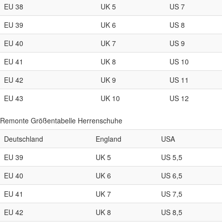
EU 38
UK 5
US 7
EU 39
UK 6
US 8
EU 40
UK 7
US 9
EU 41
UK 8
US 10
EU 42
UK 9
US 11
EU 43
UK 10
US 12
Remonte Größentabelle Herrenschuhe
Deutschland
England
USA
EU 39
UK 5
US 5,5
EU 40
UK 6
US 6,5
EU 41
UK 7
US 7,5
EU 42
UK 8
US 8,5