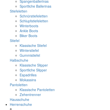
Spangenballerinas
Sportliche Ballerinas
Stiefeletten
Schnürstiefeletten
Schlupfstiefeletten
Winterboots
Ankle Boots
Biker Boots
Stiefel
Klassische Stiefel
Winterstiefel
Gummistiefel
Halbschuhe
Klassische Slipper
Sportliche Slipper
Espadrilles
Mokassins
Pantoletten
Klassische Pantoletten
Zehentrenner
Hausschuhe
Herrenschuhe
8