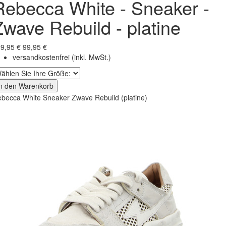
Rebecca White - Sneaker -
Zwave Rebuild - platine
9,95 €
99,95 €
versandkostenfrei
(inkl. MwSt.)
In den Warenkorb
becca White Sneaker Zwave Rebuild (platine)