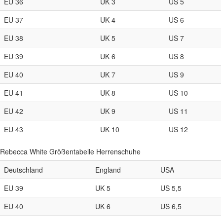
EU 36
UK 3
US 5
EU 37
UK 4
US 6
EU 38
UK 5
US 7
EU 39
UK 6
US 8
EU 40
UK 7
US 9
EU 41
UK 8
US 10
EU 42
UK 9
US 11
EU 43
UK 10
US 12
Rebecca White Größentabelle Herrenschuhe
Deutschland
England
USA
EU 39
UK 5
US 5,5
EU 40
UK 6
US 6,5