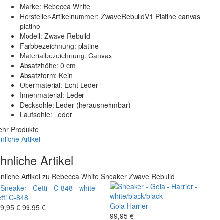
Marke: Rebecca White
Hersteller-Artikelnummer: ZwaveRebuildV1 Platine canvas
platine
Modell: Zwave Rebuild
Farbbezeichnung: platine
Materialbezeichnung: Canvas
Absatzhöhe: 0 cm
Absatzform: Kein
Obermaterial: Echt Leder
Innenmaterial: Leder
Decksohle: Leder (herausnehmbar)
Laufsohle: Leder
hr Produkte
nliche Artikel
hnliche Artikel
nliche Artikel zu Rebecca White Sneaker Zwave Rebuild
tti
C-848
Gola
Harrier
9,95 €
99,95 €
99,95 €