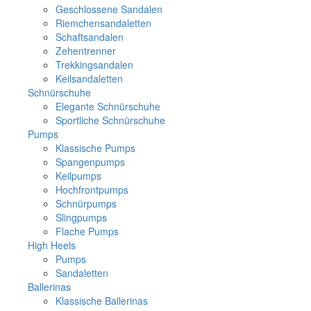
Geschlossene Sandalen
Riemchensandaletten
Schaftsandalen
Zehentrenner
Trekkingsandalen
Keilsandaletten
Schnürschuhe
Elegante Schnürschuhe
Sportliche Schnürschuhe
Pumps
Klassische Pumps
Spangenpumps
Keilpumps
Hochfrontpumps
Schnürpumps
Slingpumps
Flache Pumps
High Heels
Pumps
Sandaletten
Ballerinas
Klassische Ballerinas