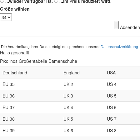
...wieder verfügbar ist.
...im Preis reduziert wird.
Größe wählen
Absenden
Die Verarbeitung Ihrer Daten erfolgt entsprechend unserer
Datenschutzerklärung
Hallo geschafft
Pikolinos Größentabelle Damenschuhe
Deutschland
England
USA
EU 35
UK 2
US 4
EU 36
UK 3
US 5
EU 37
UK 4
US 6
EU 38
UK 5
US 7
EU 39
UK 6
US 8