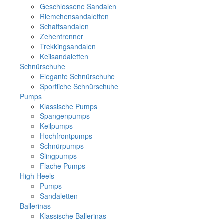
Geschlossene Sandalen
Riemchensandaletten
Schaftsandalen
Zehentrenner
Trekkingsandalen
Keilsandaletten
Schnürschuhe
Elegante Schnürschuhe
Sportliche Schnürschuhe
Pumps
Klassische Pumps
Spangenpumps
Keilpumps
Hochfrontpumps
Schnürpumps
Slingpumps
Flache Pumps
High Heels
Pumps
Sandaletten
Ballerinas
Klassische Ballerinas