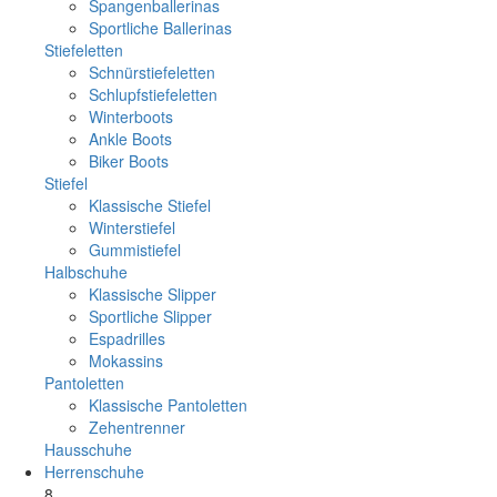
Spangenballerinas
Sportliche Ballerinas
Stiefeletten
Schnürstiefeletten
Schlupfstiefeletten
Winterboots
Ankle Boots
Biker Boots
Stiefel
Klassische Stiefel
Winterstiefel
Gummistiefel
Halbschuhe
Klassische Slipper
Sportliche Slipper
Espadrilles
Mokassins
Pantoletten
Klassische Pantoletten
Zehentrenner
Hausschuhe
Herrenschuhe
8