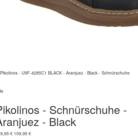
le
Pikolinos - Schnürschuhe -
Aranjuez - Black
9,95 €
109,95 €