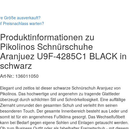
re Größe ausverkauft?
f Preisnachlass warten?
Produktinformationen zu
Pikolinos
Schnürschuhe
Aranjuez
U9F-4285C1 BLACK
in
schwarz
Art-Nr.:
136011050
Elegant und zeitlos ist dieser schwarze Schnürschuh Aranjuez von
Pikolinos. Das hochwertige und angenehm zu tragende Glattleder
überzeugt durch schlichten Stil und Schnörkellosigkeit. Eine auffällige
Ziernaht umrundet den gesamten Schuh und verleiht ihm seinen
besonderen Touch. Der gesamte Innenbereich besteht aus Leder und
somit ist für ein angenehmes Fußklima gesorgt. Das Wechselfußbett
kann bei Bedarf gegen eigene Sohlen und Einlagen getauscht werden.
Ob zum Business Outfit oder als fabelhafter Freizeitschuh - mit diesem