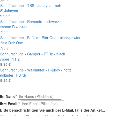
BS
Juhayna
9,95 €
emonte
R6773-00
,95 €
ffalo
Ridr One
,95 €
amper
PTH2
9,95 €
ldläufer
H-Birdy
9,95 €
Ihr Name
*
Ihre Email
*
Bitte benachrichtigen Sie mich per E-Mail, falls der Artikel...