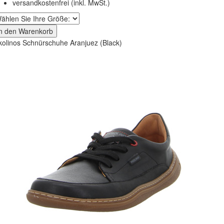
versandkostenfrei
(inkl. MwSt.)
In den Warenkorb
kolinos Schnürschuhe Aranjuez (Black)