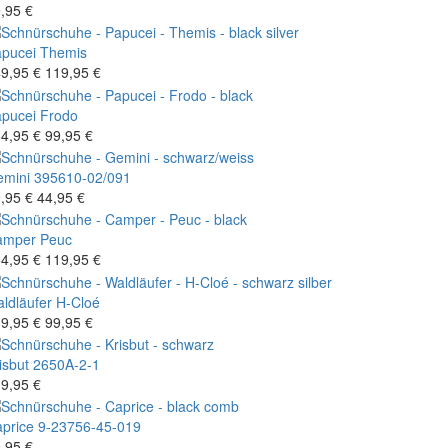
,95 €
pucei
Themis
9,95 €
119,95 €
pucei
Frodo
4,95 €
99,95 €
mini
395610-02/091
,95 €
44,95 €
amper
Peuc
4,95 €
119,95 €
ldläufer
H-Cloé
9,95 €
99,95 €
isbut
2650A-2-1
9,95 €
price
9-23756-45-019
,95 €