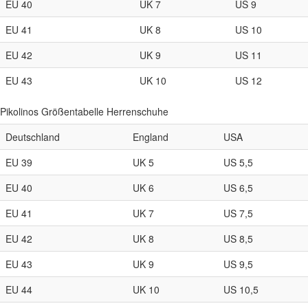
EU 40
UK 7
US 9
EU 41
UK 8
US 10
EU 42
UK 9
US 11
EU 43
UK 10
US 12
Pikolinos Größentabelle Herrenschuhe
Deutschland
England
USA
EU 39
UK 5
US 5,5
EU 40
UK 6
US 6,5
EU 41
UK 7
US 7,5
EU 42
UK 8
US 8,5
EU 43
UK 9
US 9,5
EU 44
UK 10
US 10,5