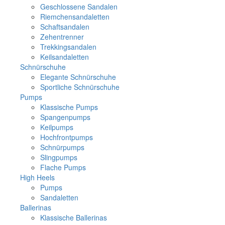
Geschlossene Sandalen
Riemchensandaletten
Schaftsandalen
Zehentrenner
Trekkingsandalen
Keilsandaletten
Schnürschuhe
Elegante Schnürschuhe
Sportliche Schnürschuhe
Pumps
Klassische Pumps
Spangenpumps
Keilpumps
Hochfrontpumps
Schnürpumps
Slingpumps
Flache Pumps
High Heels
Pumps
Sandaletten
Ballerinas
Klassische Ballerinas