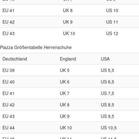
EU 41
UK 8
US 10
EU 42
UK 9
US 11
EU 43
UK 10
US 12
Piazza Größentabelle Herrenschuhe
Deutschland
England
USA
EU 39
UK 5
US 5,5
EU 40
UK 6
US 6,5
EU 41
UK 7
US 7,5
EU 42
UK 8
US 8,5
EU 43
UK 9
US 9,5
EU 44
UK 10
US 10,5