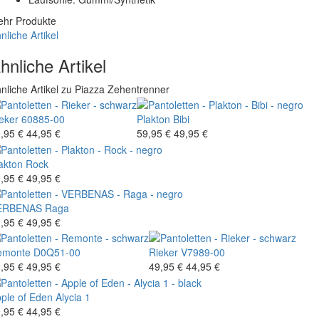
hr Produkte
nliche Artikel
hnliche Artikel
nliche Artikel zu Piazza Zehentrenner
eker
60885-00
Plakton
Bibi
,95 €
44,95 €
59,95 €
49,95 €
akton
Rock
,95 €
49,95 €
ERBENAS
Raga
,95 €
49,95 €
emonte
D0Q51-00
Rieker
V7989-00
,95 €
49,95 €
49,95 €
44,95 €
ple of Eden
Alycia 1
,95 €
44,95 €