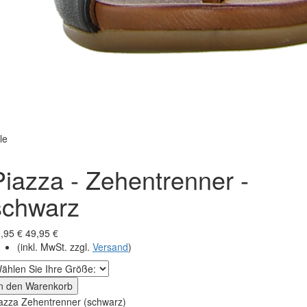
le
Piazza - Zehentrenner -
schwarz
,95 €
49,95 €
(inkl. MwSt. zzgl.
Versand
)
In den Warenkorb
azza Zehentrenner (schwarz)