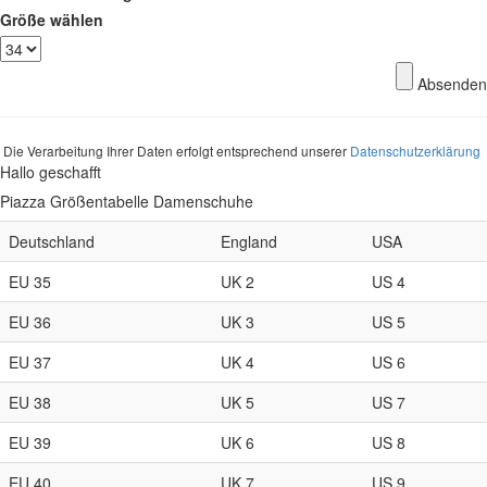
Größe wählen
Absenden
Die Verarbeitung Ihrer Daten erfolgt entsprechend unserer
Datenschutzerklärung
Hallo geschafft
Piazza Größentabelle Damenschuhe
Deutschland
England
USA
EU 35
UK 2
US 4
EU 36
UK 3
US 5
EU 37
UK 4
US 6
EU 38
UK 5
US 7
EU 39
UK 6
US 8
EU 40
UK 7
US 9