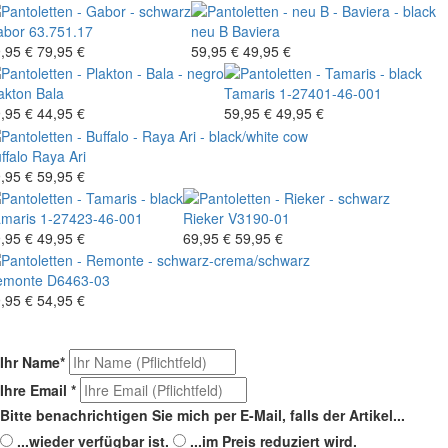
abor
63.751.17
neu B
Baviera
,95 €
79,95 €
59,95 €
49,95 €
akton
Bala
Tamaris
1-27401-46-001
,95 €
44,95 €
59,95 €
49,95 €
ffalo
Raya Ari
,95 €
59,95 €
maris
1-27423-46-001
Rieker
V3190-01
,95 €
49,95 €
69,95 €
59,95 €
emonte
D6463-03
,95 €
54,95 €
Ihr Name
*
Ihre Email
*
Bitte benachrichtigen Sie mich per E-Mail, falls der Artikel...
...wieder verfügbar ist.
...im Preis reduziert wird.