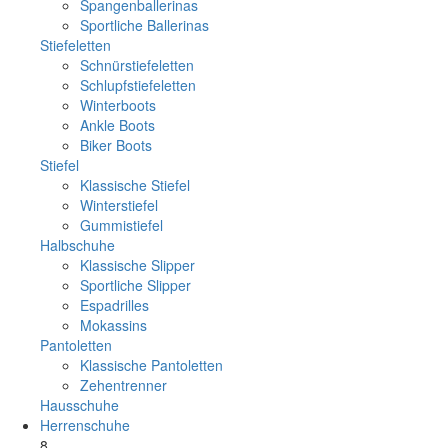
Spangenballerinas
Sportliche Ballerinas
Stiefeletten
Schnürstiefeletten
Schlupfstiefeletten
Winterboots
Ankle Boots
Biker Boots
Stiefel
Klassische Stiefel
Winterstiefel
Gummistiefel
Halbschuhe
Klassische Slipper
Sportliche Slipper
Espadrilles
Mokassins
Pantoletten
Klassische Pantoletten
Zehentrenner
Hausschuhe
Herrenschuhe
8