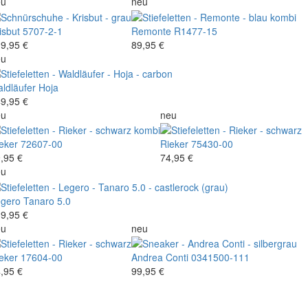
eu
neu
isbut
5707-2-1
Remonte
R1477-15
9,95 €
89,95 €
eu
ldläufer
Hoja
9,95 €
eu
neu
eker
72607-00
Rieker
75430-00
,95 €
74,95 €
eu
gero
Tanaro 5.0
9,95 €
eu
neu
eker
17604-00
Andrea Conti
0341500-111
,95 €
99,95 €