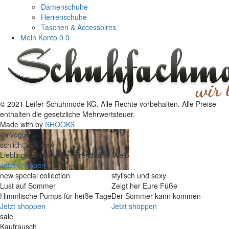
Damenschuhe
Herrenschuhe
Taschen & Accessoires
Mein Konto
0
0
© 2021 Leifer Schuhmode KG. Alle Rechte vorbehalten. Alle Preise
enthalten die gesetzliche Mehrwertsteuer.
Made with
by
SHOOKS
en vogue
schlicht und cool
Lieblingsschuhe in der Trendfarbe Weiß
Jetzt shoppen
new special collection
stylisch und sexy
Lust auf Sommer
Zeigt her Eure Füße
Himmlische Pumps für heiße Tage
Der Sommer kann kommen
Jetzt shoppen
Jetzt shoppen
sale
Kaufrausch