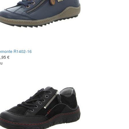
emonte
R1402-16
,95 €
eu