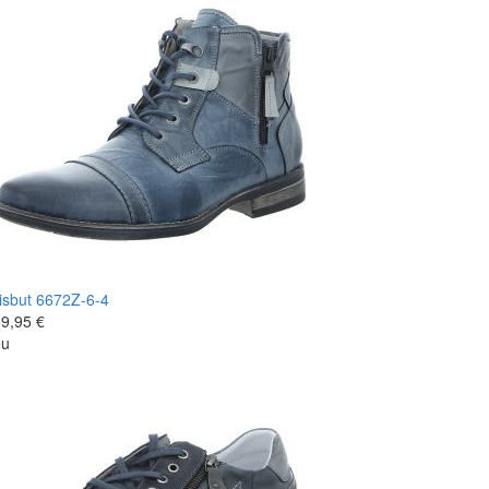
isbut
6672Z-6-4
9,95 €
eu