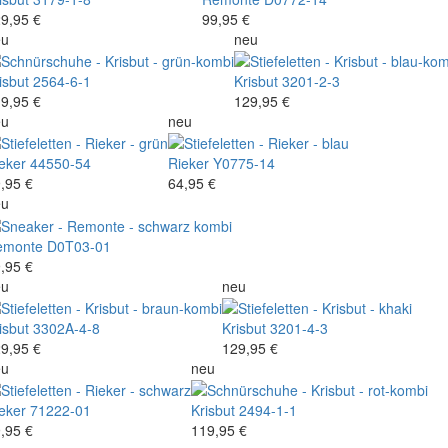
9,95 €
99,95 €
eu
neu
isbut
2564-6-1
Krisbut
3201-2-3
9,95 €
129,95 €
eu
neu
eker
44550-54
Rieker
Y0775-14
,95 €
64,95 €
eu
emonte
D0T03-01
,95 €
eu
neu
isbut
3302A-4-8
Krisbut
3201-4-3
9,95 €
129,95 €
eu
neu
eker
71222-01
Krisbut
2494-1-1
,95 €
119,95 €