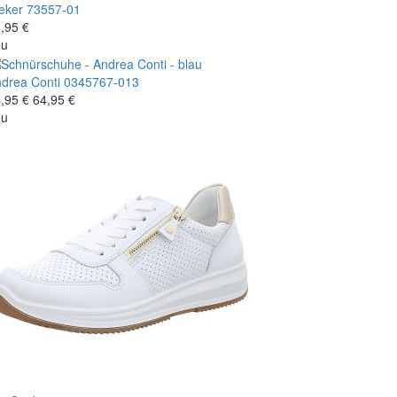
eker
73557-01
,95 €
eu
drea Conti
0345767-013
,95 €
64,95 €
eu