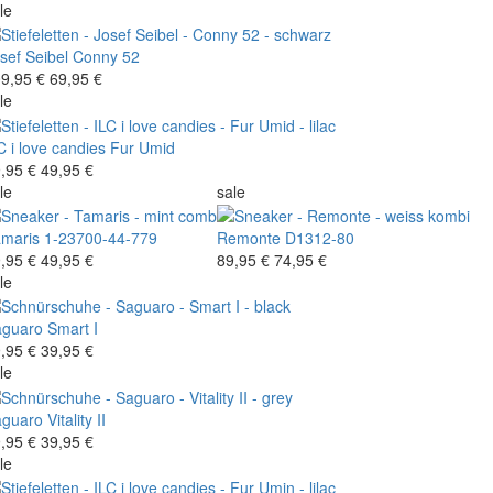
le
sef Seibel
Conny 52
9,95 €
69,95 €
le
C i love candies
Fur Umid
,95 €
49,95 €
le
sale
maris
1-23700-44-779
Remonte
D1312-80
,95 €
49,95 €
89,95 €
74,95 €
le
aguaro
Smart I
,95 €
39,95 €
le
aguaro
Vitality II
,95 €
39,95 €
le