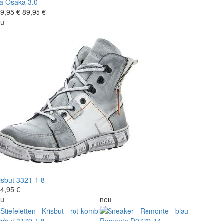
a
Osaka 3.0
9,95 €
89,95 €
eu
isbut
3321-1-8
4,95 €
eu
neu
isbut
3179-1-8
Remonte
D0772-14