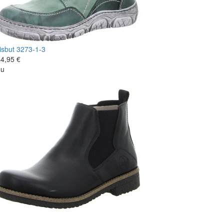
isbut
3273-1-3
4,95 €
eu