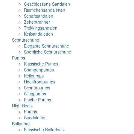
Geschlossene Sandalen
Riemchensandaletten
Schaftsandalen
Zehentrenner
Trekkingsandalen
Keilsandaletten
Schnürschuhe
Elegante Schnürschuhe
Sportliche Schnürschuhe
Pumps
Klassische Pumps
Spangenpumps
Keilpumps
Hochfrontpumps
Schnürpumps
Slingpumps
Flache Pumps
High Heels
Pumps
Sandaletten
Ballerinas
Klassische Ballerinas