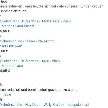
liebt
sere aktuellen Topseller, die sich bei vielen unserer Kunden großer
liebtheit erfreuen
p
. Martens
1460 Pascal
9,95 €
p
eker
L0314-42
,95 €
p
. Martens
1460
9,95 €
le
isch reduziert und bereit, sofort geshoppt zu werden
um Sale
le