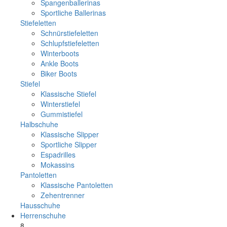
Spangenballerinas
Sportliche Ballerinas
Stiefeletten
Schnürstiefeletten
Schlupfstiefeletten
Winterboots
Ankle Boots
Biker Boots
Stiefel
Klassische Stiefel
Winterstiefel
Gummistiefel
Halbschuhe
Klassische Slipper
Sportliche Slipper
Espadrilles
Mokassins
Pantoletten
Klassische Pantoletten
Zehentrenner
Hausschuhe
Herrenschuhe
8