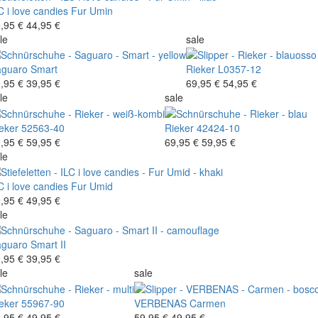
C i love candies
Fur Umin
,95 €
44,95 €
le
sale
aguaro
Smart
Rieker
L0357-12
,95 €
39,95 €
69,95 €
54,95 €
le
sale
eker
52563-40
Rieker
42424-10
,95 €
59,95 €
69,95 €
59,95 €
le
C i love candies
Fur Umid
,95 €
49,95 €
le
aguaro
Smart II
,95 €
39,95 €
le
sale
eker
55967-90
VERBENAS
Carmen
,95 €
49,95 €
59,95 €
49,95 €