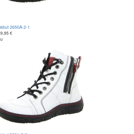
isbut
2650A-2-1
9,95 €
eu