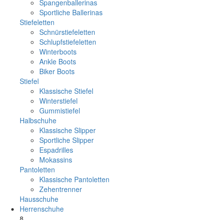
Spangenballerinas
Sportliche Ballerinas
Stiefeletten
Schnürstiefeletten
Schlupfstiefeletten
Winterboots
Ankle Boots
Biker Boots
Stiefel
Klassische Stiefel
Winterstiefel
Gummistiefel
Halbschuhe
Klassische Slipper
Sportliche Slipper
Espadrilles
Mokassins
Pantoletten
Klassische Pantoletten
Zehentrenner
Hausschuhe
Herrenschuhe
8