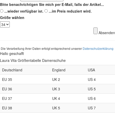
Bitte benachrichtigen Sie mich per E-Mail, falls der Artikel...
...wieder verfügbar ist.
...im Preis reduziert wird.
Größe wählen
Absenden
Die Verarbeitung Ihrer Daten erfolgt entsprechend unserer
Datenschutzerklärung
Hallo geschafft
Laura Vita Größentabelle Damenschuhe
Deutschland
England
USA
EU 35
UK 2
US 4
EU 36
UK 3
US 5
EU 37
UK 4
US 6
EU 38
UK 5
US 7