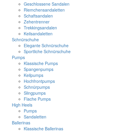
Geschlossene Sandalen
Riemchensandaletten
Schaftsandalen
Zehentrenner
Trekkingsandalen
Keilsandaletten
Schnürschuhe
Elegante Schnürschuhe
Sportliche Schnürschuhe
Pumps
Klassische Pumps
Spangenpumps
Keilpumps
Hochfrontpumps
Schnürpumps
Slingpumps
Flache Pumps
High Heels
Pumps
Sandaletten
Ballerinas
Klassische Ballerinas