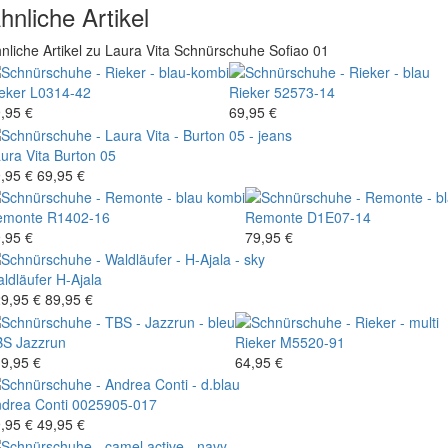
hnliche Artikel
nliche Artikel zu Laura Vita Schnürschuhe Sofiao 01
eker
L0314-42
Rieker
52573-14
,95 €
69,95 €
ura Vita
Burton 05
,95 €
69,95 €
emonte
R1402-16
Remonte
D1E07-14
,95 €
79,95 €
ldläufer
H-Ajala
9,95 €
89,95 €
BS
Jazzrun
Rieker
M5520-91
9,95 €
64,95 €
drea Conti
0025905-017
,95 €
49,95 €