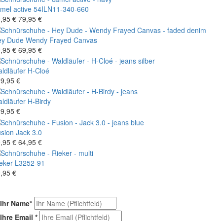
mel active
54ILN11-340-660
,95 €
79,95 €
ey Dude
Wendy Frayed Canvas
,95 €
69,95 €
ldläufer
H-Cloé
9,95 €
ldläufer
H-Birdy
9,95 €
sion
Jack 3.0
,95 €
64,95 €
eker
L3252-91
,95 €
Ihr Name
*
Ihre Email
*