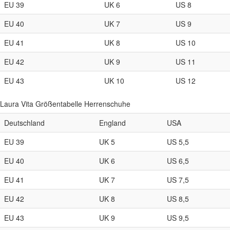
EU 39
UK 6
US 8
EU 40
UK 7
US 9
EU 41
UK 8
US 10
EU 42
UK 9
US 11
EU 43
UK 10
US 12
Laura Vita Größentabelle Herrenschuhe
Deutschland
England
USA
EU 39
UK 5
US 5,5
EU 40
UK 6
US 6,5
EU 41
UK 7
US 7,5
EU 42
UK 8
US 8,5
EU 43
UK 9
US 9,5